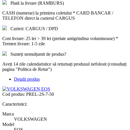
Plată la livrare (RAMBURS)
CASH (numerar) la primirea coletului * CARD BANCAR /
TELEFON direct la curierul CARGUS
Curieri: CARGUS / DPD
Cost livrare: 25 lei > 39 lei (prelate antigrindina voluminoase) *
Termen livrare: 1-5 zile
Sunteți nemulțumit de produs?
Aveți 14 zile calendaristice să returnați produsul nefolosit (consultați
pagina "Politica de Retur")
Detalii produs
Cod produs:
PREL-2S-7-50
Caracteristici:
Marca
VOLKSWAGEN
Model
EOS