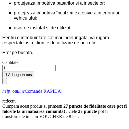
protejeaza impotriva pasarilor si a insectelor;
protejeaza impotriva încalzirii excesive a interiorului
vehiculului;
usor de instalat si de utilizat;
Pentru o intrebuintare cat mai indelungata, va rugam
respectati instructiunile de utilizare de pe cutie.
Pret pe bucata.
Cantitate

Adauga in cos
help_outline
Comanda RAPIDA!
redeem
Cumpara acest produs si primesti
27
puncte de fidelitate care pot fi
folosite la urmatoarea comanda!
. Cele
27
puncte
pot fi
transformate intr-un VOUCHER de
8 lei
.