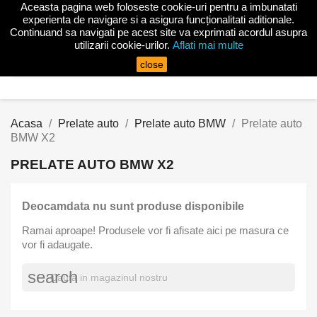
Aceasta pagina web foloseste cookie-uri pentru a imbunatati

experienta de navigare si a asigura funcționalitati aditionale.
Continuand sa navigati pe acest site va exprimati acordul asupra
utilizarii cookie-urilor.
Aflati mai multe
search
close
Acasa
Prelate auto
Prelate auto BMW
Prelate auto
BMW X2
PRELATE AUTO BMW X2
Deocamdata nu sunt produse disponibile
Ramai aproape! Produsele vor fi afisate aici pe masura ce
vor fi adaugate.
×
Intra in cont
search
Trebuie sa fi logat in contul de client pentru a salva
produse in Lista de Favorite.