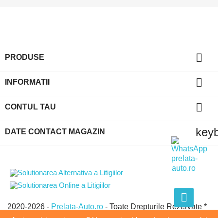
Anuleaza
Intra in cont

PRODUSE

INFORMATII

CONTUL TAU
key
DATE CONTACT MAGAZIN
2020-2026 -
Prelata-Auto.ro
- Toate Drepturile Rezervate *
GLOBAL EVOLUTION GROUP SRL * CUI:21438950 *