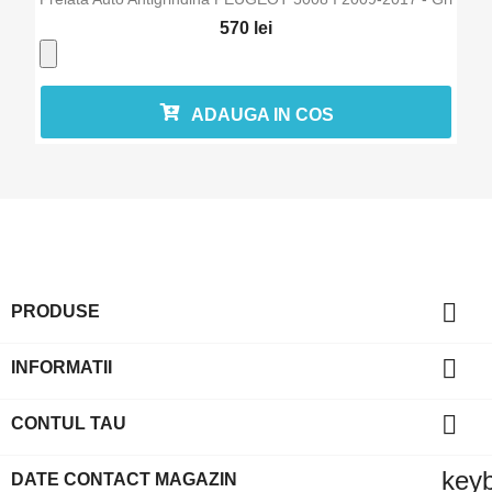
570 lei
ADAUGA IN COS

PRODUSE

INFORMATII

CONTUL TAU
key
DATE CONTACT MAGAZIN