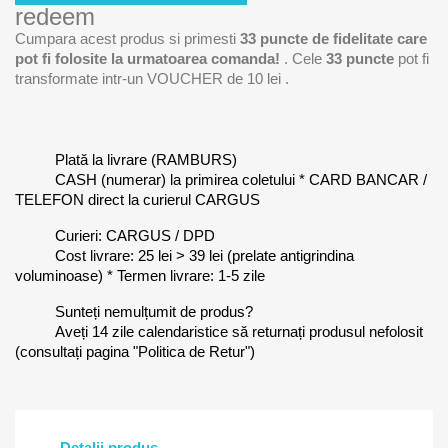
redeem
Cumpara acest produs si primesti
33
puncte de fidelitate care
pot fi folosite la urmatoarea comanda!
. Cele
33
puncte
pot fi
transformate intr-un VOUCHER de
10 lei
.
Plată la livrare (RAMBURS)
CASH (numerar) la primirea coletului * CARD BANCAR /
TELEFON direct la curierul CARGUS
Curieri: CARGUS / DPD
Cost livrare: 25 lei > 39 lei (prelate antigrindina
voluminoase) * Termen livrare: 1-5 zile
Sunteți nemulțumit de produs?
Aveți 14 zile calendaristice să returnați produsul nefolosit
(consultați pagina "Politica de Retur")
Detalii produs