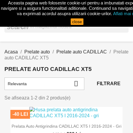
Aceasta pagina web foloseste cookie-uri pentru a imbunatati exp
shopp


(0)
navigare si a asigura funcționalitati aditionale. Continuand sa navigati
va exprimati acordul asupra utilizarii cookie-urilor.
Aflati mai
close
search
Acasa
Prelate auto
Prelate auto CADILLAC
Prelate
auto CADILLAC XT5
PRELATE AUTO CADILLAC XT5

FILTRARE
Relevanta
Se afiseaza 1-2 din 2 produs(e)
-40 LEI
Prelata Auto Antigrindina CADILLAC XT5 I 2016-2024 - Gri