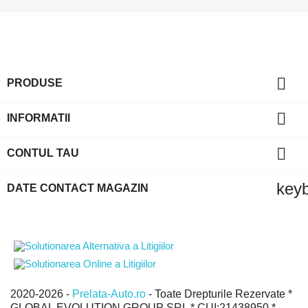

PRODUSE

INFORMATII

CONTUL TAU
key
DATE CONTACT MAGAZIN
2020-2026 -
Prelata-Auto.ro
- Toate Drepturile Rezervate *
GLOBAL EVOLUTION GROUP SRL * CUI:21438950 *