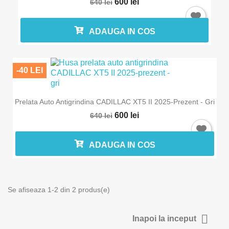
600 lei
640 lei
ADAUGA IN COS
-40 LEI
Prelata Auto Antigrindina CADILLAC XT5 II 2025-Prezent - Gri
600 lei
640 lei
Intra in cont
ADAUGA IN COS
Trebuie sa fi logat in contul de client pentru a salva produse in L
Favorite.
Se afiseaza 1-2 din 2 produs(e)

Inapoi la inceput
Anuleaza
Intra in 