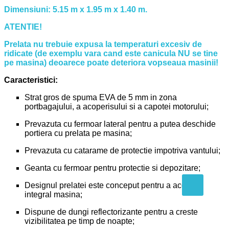
Dimensiuni: 5.15 m x 1.95 m x 1.40 m.
ATENTIE!
Prelata nu trebuie expusa la temperaturi excesiv de
ridicate (de exemplu vara cand este canicula NU se tine
pe masina) deoarece poate deteriora vopseaua masinii!
Caracteristici:
Strat gros de spuma EVA de 5 mm in zona
portbagajului, a acoperisului si a capotei motorului;
Prevazuta cu fermoar lateral pentru a putea deschide
portiera cu prelata pe masina;
Prevazuta cu catarame de protectie impotriva vantului;
Geanta cu fermoar pentru protectie si depozitare;
Designul prelatei este conceput pentru a acoperi
integral masina;
Dispune de dungi reflectorizante pentru a creste
vizibilitatea pe timp de noapte;