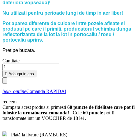
deteriora vopseaua)!
Nu utilizati pentru perioade lungi de timp in aer liber!
Pot aparea diferente de culoare intre pozele afisate si
produsul pe care il primiti, producatorul schimba dunga
reflectorizanta de la lot la lot in portocaliu / rosu /
portocaliu aprins.
Pret pe bucata.
Cantitate

Adauga in cos
help_outline
Comanda RAPIDA!
redeem
Cumpara acest produs si primesti
60
puncte de fidelitate care pot fi
folosite la urmatoarea comanda!
. Cele
60
puncte
pot fi
transformate intr-un VOUCHER de
18 lei
.
Plată la livrare (RAMBURS)