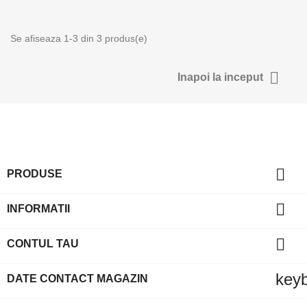
Se afiseaza 1-3 din 3 produs(e)

Inapoi la inceput

PRODUSE

INFORMATII

CONTUL TAU
key
DATE CONTACT MAGAZIN