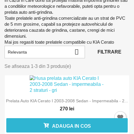
In cazul in care doriti sa protejati masina impotriva grindinei sau
a conditiilor meteorologice nefavorabile, puteti opta pentru o
prelata auto anti-grindina.
Toate prelatele anti-grindina comercializate au un strat de PVC
de 5 mm grosime, capabil sa protejeze autovehiculul de
deteriorarea cauzata de grindina, castane, crengi de mici
dimensiuni.
Mai jos regasiti toate prelatele compatibile cu KIA Cerato

FILTRARE
Relevanta
Se afiseaza 1-3 din 3 produs(e)
Prelata Auto KIA Cerato I 2003-2008 Sedan - Impermeabila - 2...
270 lei
ADAUGA IN COS