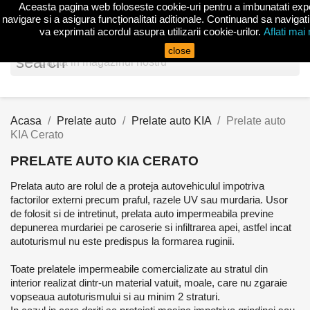
Aceasta pagina web foloseste cookie-uri pentru a imbunatati exp
shopp


(0)
navigare si a asigura funcționalitati aditionale. Continuand sa navigati
va exprimati acordul asupra utilizarii cookie-urilor.
Aflati mai
close
search
Acasa
Prelate auto
Prelate auto KIA
Prelate auto
KIA Cerato
PRELATE AUTO KIA CERATO
Prelata auto are rolul de a proteja autovehiculul impotriva
factorilor externi precum praful, razele UV sau murdaria. Usor
de folosit si de intretinut, prelata auto impermeabila previne
depunerea murdariei pe caroserie si infiltrarea apei, astfel incat
autoturismul nu este predispus la formarea ruginii.
Toate prelatele impermeabile comercializate au stratul din
interior realizat dintr-un material vatuit, moale, care nu zgaraie
vopseaua autoturismului si au minim 2 straturi.