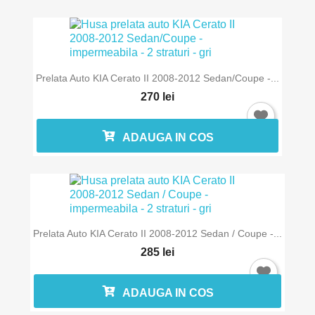
Prelata Auto KIA Cerato II 2008-2012 Sedan/Coupe -...
270 lei
Intra in cont
ADAUGA IN COS
Trebuie sa fi logat in contul de client pentru a salva produse in L
Favorite.
Prelata Auto KIA Cerato II 2008-2012 Sedan / Coupe -...
Anuleaza
Intra in 
285 lei
ADAUGA IN COS