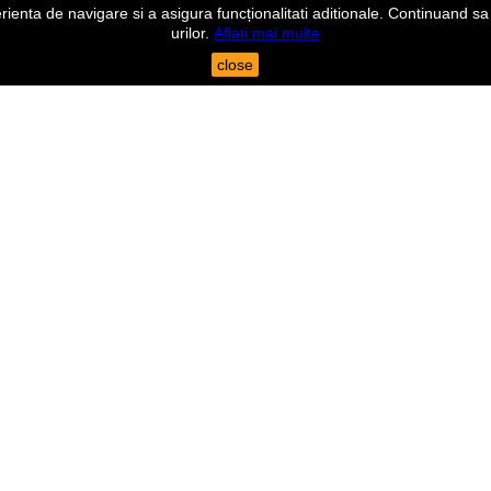
nta de navigare si a asigura funcționalitati aditionale. Continuand sa n
urilor.
Aflati mai multe
close