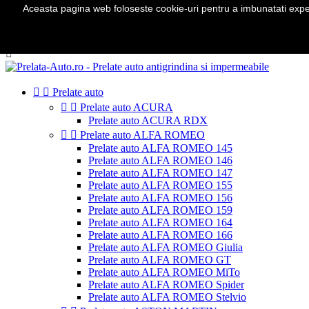
Aceasta pagina web foloseste cookie-uri pentru a imbunatati experie
Telefon:
0724 571 115

Autentificare
shopping_cart
Cos
(0)



Prelate auto


Prelate auto ACURA
Prelate auto ACURA RDX


Prelate auto ALFA ROMEO
Prelate auto ALFA ROMEO 145
Prelate auto ALFA ROMEO 146
Prelate auto ALFA ROMEO 147
Prelate auto ALFA ROMEO 155
Prelate auto ALFA ROMEO 156
Prelate auto ALFA ROMEO 159
Prelate auto ALFA ROMEO 164
Prelate auto ALFA ROMEO 166
Prelate auto ALFA ROMEO Giulia
Prelate auto ALFA ROMEO GT
Prelate auto ALFA ROMEO MiTo
Prelate auto ALFA ROMEO Spider
Prelate auto ALFA ROMEO Stelvio