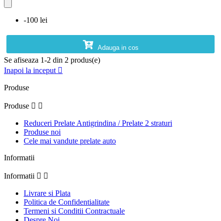
-100 lei
Adauga in cos
Se afiseaza 1-2 din 2 produs(e)
Inapoi la inceput

Produse
Produse


Reduceri Prelate Antigrindina / Prelate 2 straturi
Produse noi
Cele mai vandute prelate auto
Informatii
Informatii


Livrare si Plata
Politica de Confidentialitate
Termeni si Conditii Contractuale
Despre Noi