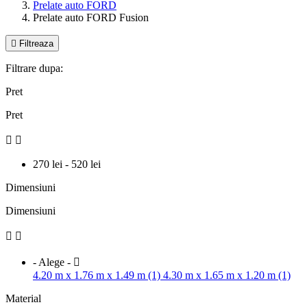
Prelate auto FORD
Prelate auto FORD Fusion

Filtreaza
Filtrare dupa:
Pret
Pret


270 lei - 520 lei
Dimensiuni
Dimensiuni


- Alege -

4.20 m x 1.76 m x 1.49 m (1)
4.30 m x 1.65 m x 1.20 m (1)
Material