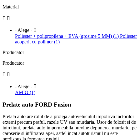
Material


- Alege -

Poliester + polipropilena + EVA (grosime 5 MM) (1)
Poliester
acoperit cu polimer (1)
Producator
Producator


- Alege -

AMIO (1)
Prelate auto FORD Fusion
Prelata auto are rolul de a proteja autovehiculul impotriva factorilor
externi precum praful, razele UV sau murdaria. Usor de folosit si de
intretinut, prelata auto impermeabila previne depunerea murdariei pe
caroserie si infiltrarea apei, astfel incat autoturismul nu este
predispus la formarea ruginii.