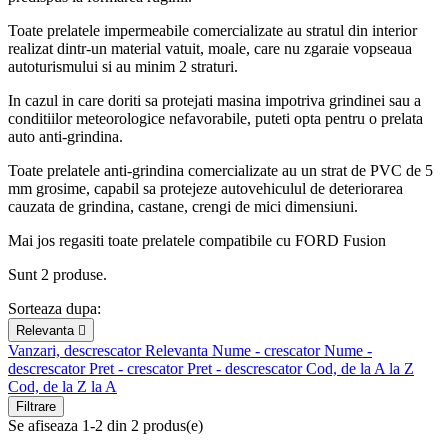
Toate prelatele impermeabile comercializate au stratul din interior
realizat dintr-un material vatuit, moale, care nu zgaraie vopseaua
autoturismului si au minim 2 straturi.
In cazul in care doriti sa protejati masina impotriva grindinei sau a
conditiilor meteorologice nefavorabile, puteti opta pentru o prelata
auto anti-grindina.
Toate prelatele anti-grindina comercializate au un strat de PVC de 5
mm grosime, capabil sa protejeze autovehiculul de deteriorarea
cauzata de grindina, castane, crengi de mici dimensiuni.
Mai jos regasiti toate prelatele compatibile cu FORD Fusion
Sunt 2 produse.
Sorteaza dupa:
Relevanta

Vanzari, descrescator
Relevanta
Nume - crescator
Nume -
descrescator
Pret - crescator
Pret - descrescator
Cod, de la A la Z
Cod, de la Z la A
Filtrare
Se afiseaza 1-2 din 2 produs(e)