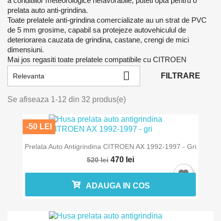
a conditiilor meteorologice nefavorabile, puteti opta pentru o
prelata auto anti-grindina.
Toate prelatele anti-grindina comercializate au un strat de PVC
de 5 mm grosime, capabil sa protejeze autovehiculul de
deteriorarea cauzata de grindina, castane, crengi de mici
dimensiuni.
Mai jos regasiti toate prelatele compatibile cu CITROEN

FILTRARE
Relevanta
Se afiseaza 1-12 din 32 produs(e)
-50 LEI
Prelata Auto Antigrindina CITROEN AX 1992-1997 - Gri
470 lei
520 lei
ADAUGA IN COS