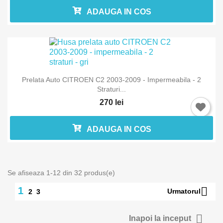
ADAUGA IN COS
Prelata Auto CITROEN C2 2003-2009 - Impermeabila - 2
Straturi...
270 lei
ADAUGA IN COS
Se afiseaza 1-12 din 32 produs(e)

1
Urmatorul
2
3

Inapoi la inceput