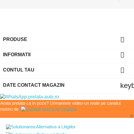

PRODUSE

INFORMATII

CONTUL TAU
key
DATE CONTACT MAGAZIN
Arata prelata ca in poze? Urmareste video-uri reale pe canalul
nostru de
×