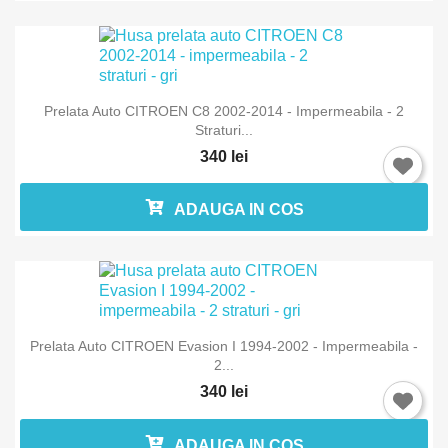
Prelata Auto CITROEN C8 2002-2014 - Impermeabila - 2
Straturi...
340 lei
×
Intra in cont
ADAUGA IN COS
Trebuie sa fi logat in contul de client pentru a salva
produse in Lista de Favorite.
Anuleaza
Intra in cont
Prelata Auto CITROEN Evasion I 1994-2002 - Impermeabila -
2...
340 lei
ADAUGA IN COS