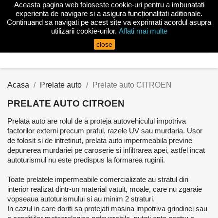
Aceasta pagina web foloseste cookie-uri pentru a imbunatati

experienta de navigare si a asigura funcționalitati aditionale.
Continuand sa navigati pe acest site va exprimati acordul asupra
utilizarii cookie-urilor.
Aflati mai multe
search
close
Acasa
Prelate auto
Prelate auto CITROEN
PRELATE AUTO CITROEN
Prelata auto are rolul de a proteja autovehiculul impotriva
factorilor externi precum praful, razele UV sau murdaria. Usor
de folosit si de intretinut, prelata auto impermeabila previne
depunerea murdariei pe caroserie si infiltrarea apei, astfel incat
autoturismul nu este predispus la formarea ruginii.
Toate prelatele impermeabile comercializate au stratul din
interior realizat dintr-un material vatuit, moale, care nu zgaraie
vopseaua autoturismului si au minim 2 straturi.
In cazul in care doriti sa protejati masina impotriva grindinei sau