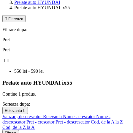
Prelate auto HYUNDAI
Prelate auto HYUNDAI ix55

Filtreaza
Filtrare dupa:
Pret
Pret


550 lei - 590 lei
Prelate auto HYUNDAI ix55
Contine 1 produs.
Sorteaza dupa:
Relevanta

Vanzari, descrescator
Relevanta
Nume - crescator
Nume -
descrescator
Pret - crescator
Pret - descrescator
Cod, de la A la Z
Cod, de la Z la A