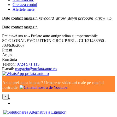
Creeaza contul
Alertele mele
Date contact magazin
keyboard_arrow_down
keyboard_arrow_up
Date contact magazin
Prelata-Auto.ro - Prelate auto antigrindina si impermeabile
SC GLOBAL EVOLUTION GROUP SRL - CUI:21438950 -
J03/636/2007
Pitesti
Arges
România
Telefon:
0724 571 115
E-mail:
magazin@prelata-auto.ro
Arata prelata ca in poze? Urmareste video-uri reale pe canalul
nostru de
×