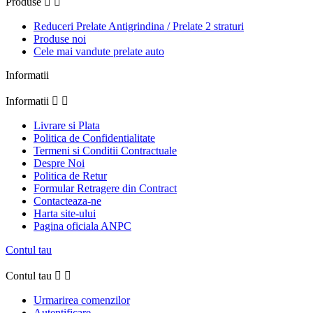
Produse


Reduceri Prelate Antigrindina / Prelate 2 straturi
Produse noi
Cele mai vandute prelate auto
Informatii
Informatii


Livrare si Plata
Politica de Confidentialitate
Termeni si Conditii Contractuale
Despre Noi
Politica de Retur
Formular Retragere din Contract
Contacteaza-ne
Harta site-ului
Pagina oficiala ANPC
Contul tau
Contul tau


Urmarirea comenzilor
Autentificare