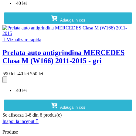
-40 lei
Adauga in cos

Vizualizare rapida
Prelata auto antigrindina MERCEDES
Clasa M (W166) 2011-2015 - gri
590 lei
-40 lei
550 lei
-40 lei
Adauga in cos
Se afiseaza 1-6 din 6 produs(e)
Inapoi la inceput

Produse