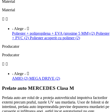
Material
Material


- Alege -

Poliester + polipropilena + EVA (grosime 5 MM) (2)
Poliester
+ PVC (2)
Poliester acoperit cu polimer (2)
Producator
Producator


- Alege -

AMIO (2)
MEGA DRIVE (2)
Prelate auto MERCEDES Clasa M
Prelata auto are rolul de a proteja autovehiculul impotriva factorilor
externi precum praful, razele UV sau murdaria. Usor de folosit si de
intretinut, prelata auto impermeabila previne depunerea murdariei pe
caroserie si infiltrarea apei, astfel incat autoturismul nu este