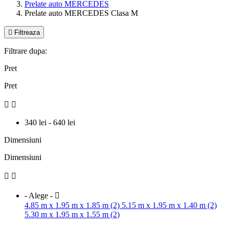
Prelate auto MERCEDES
Prelate auto MERCEDES Clasa M

Filtreaza
Filtrare dupa:
Pret
Pret


340 lei - 640 lei
Dimensiuni
Dimensiuni


- Alege -

4.85 m x 1.95 m x 1.85 m (2)
5.15 m x 1.95 m x 1.40 m (2)
5.30 m x 1.95 m x 1.55 m (2)