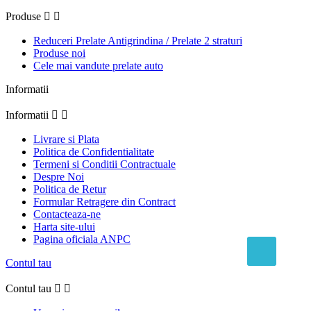
Produse


Reduceri Prelate Antigrindina / Prelate 2 straturi
Produse noi
Cele mai vandute prelate auto
Informatii
Informatii


Livrare si Plata
Politica de Confidentialitate
Termeni si Conditii Contractuale
Despre Noi
Politica de Retur
Formular Retragere din Contract
Contacteaza-ne
Harta site-ului
Pagina oficiala ANPC
Contul tau
Contul tau

