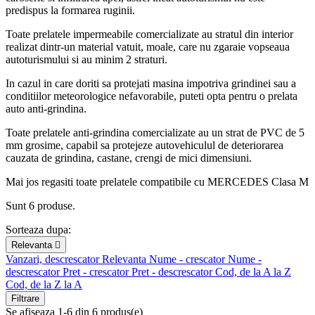
predispus la formarea ruginii.
Toate prelatele impermeabile comercializate au stratul din interior
realizat dintr-un material vatuit, moale, care nu zgaraie vopseaua
autoturismului si au minim 2 straturi.
In cazul in care doriti sa protejati masina impotriva grindinei sau a
conditiilor meteorologice nefavorabile, puteti opta pentru o prelata
auto anti-grindina.
Toate prelatele anti-grindina comercializate au un strat de PVC de 5
mm grosime, capabil sa protejeze autovehiculul de deteriorarea
cauzata de grindina, castane, crengi de mici dimensiuni.
Mai jos regasiti toate prelatele compatibile cu MERCEDES Clasa M
Sunt 6 produse.
Sorteaza dupa:
Relevanta

Vanzari, descrescator
Relevanta
Nume - crescator
Nume -
descrescator
Pret - crescator
Pret - descrescator
Cod, de la A la Z
Cod, de la Z la A
Filtrare
Se afiseaza 1-6 din 6 produs(e)