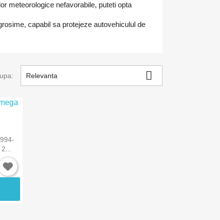
ilor meteorologice nefavorabile, puteti opta
grosime, capabil sa protejeze autovehiculul de

upa:
Relevanta
1994-
2...