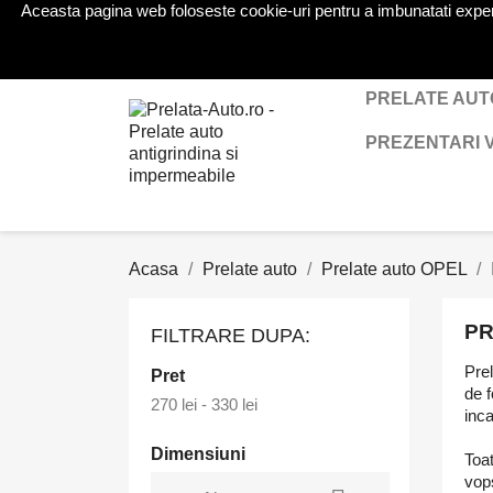
Aceasta pagina web foloseste cookie-uri pentru a imbunatati experien
Telefon:
0724 571 115
PRELATE AUT
PREZENTARI 
Acasa
Prelate auto
Prelate auto OPEL
PR
FILTRARE DUPA:
Prel
Pret
de f
270 lei - 330 lei
inca
Dimensiuni
Toat
vops