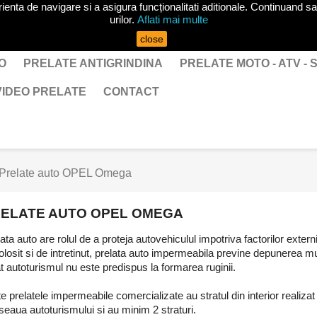
ta de navigare si a asigura funcționalitati aditionale. Continuand sa 
urilor.
Aflati mai multe
close
O
PRELATE ANTIGRINDINA
PRELATE MOTO - ATV -
VIDEO PRELATE
CONTACT
Prelate auto OPEL Omega
ELATE AUTO OPEL OMEGA
ata auto are rolul de a proteja autovehiculul impotriva factorilor ext
olosit si de intretinut, prelata auto impermeabila previne depunerea murd
t autoturismul nu este predispus la formarea ruginii.
e prelatele impermeabile comercializate au stratul din interior realizat
eaua autoturismului si au minim 2 straturi.