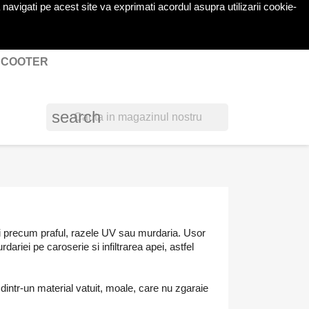
navigati pe acest site va exprimati acordul asupra utilizarii cookie-
shopping_cart

Cos
(0)
Autentificare
 SCOOTER
search
erni precum praful, razele UV sau murdaria. Usor
ariei pe caroserie si infiltrarea apei, astfel
 dintr-un material vatuit, moale, care nu zgaraie