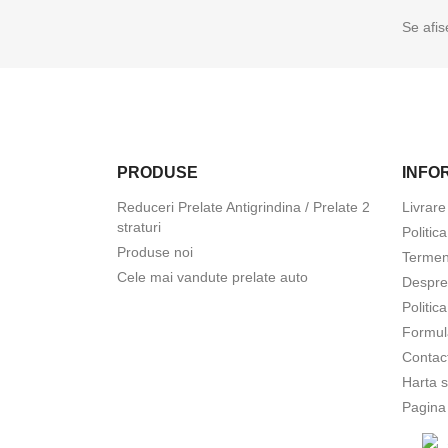
Se afis
PRODUSE
INFOR
Reduceri Prelate Antigrindina / Prelate 2
Livrare
straturi
Politic
Produse noi
Termeni
Cele mai vandute prelate auto
Despre
Politic
Formul
Contac
Harta s
Pagina