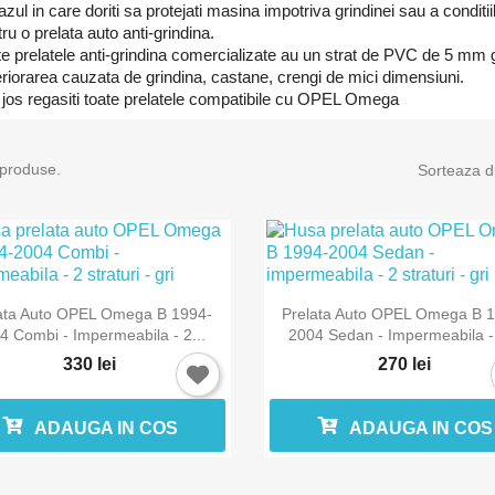
azul in care doriti sa protejati masina impotriva grindinei sau a conditi
ru o prelata auto anti-grindina.
te prelatele anti-grindina comercializate au un strat de PVC de 5 mm 
eriorarea cauzata de grindina, castane, crengi de mici dimensiuni.
 jos regasiti toate prelatele compatibile cu OPEL Omega
 produse.
Sorteaza d


Vizualizare rapida
Vizualizare rapida
ata Auto OPEL Omega B 1994-
Prelata Auto OPEL Omega B 
4 Combi - Impermeabila - 2...
2004 Sedan - Impermeabila - 
330 lei
270 lei
ADAUGA IN COS
ADAUGA IN COS