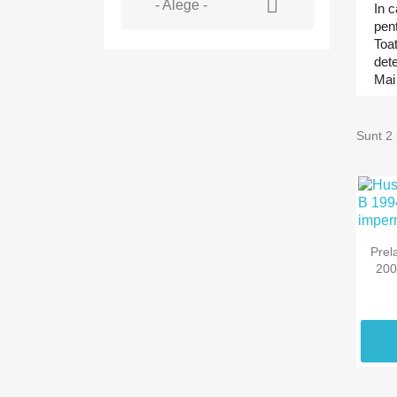

- Alege -
In c
pent
Toa
det
Mai
Sunt 2
Prel
200