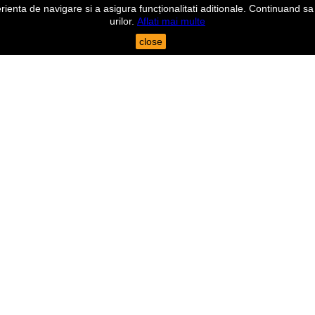
nta de navigare si a asigura funcționalitati aditionale. Continuand sa n
urilor.
Aflati mai multe
close