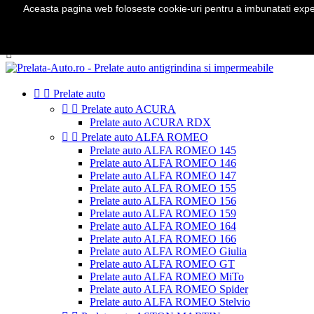
Aceasta pagina web foloseste cookie-uri pentru a imbunatati experie
Telefon:
0724 571 115

Autentificare
shopping_cart
Cos
(0)



Prelate auto


Prelate auto ACURA
Prelate auto ACURA RDX


Prelate auto ALFA ROMEO
Prelate auto ALFA ROMEO 145
Prelate auto ALFA ROMEO 146
Prelate auto ALFA ROMEO 147
Prelate auto ALFA ROMEO 155
Prelate auto ALFA ROMEO 156
Prelate auto ALFA ROMEO 159
Prelate auto ALFA ROMEO 164
Prelate auto ALFA ROMEO 166
Prelate auto ALFA ROMEO Giulia
Prelate auto ALFA ROMEO GT
Prelate auto ALFA ROMEO MiTo
Prelate auto ALFA ROMEO Spider
Prelate auto ALFA ROMEO Stelvio