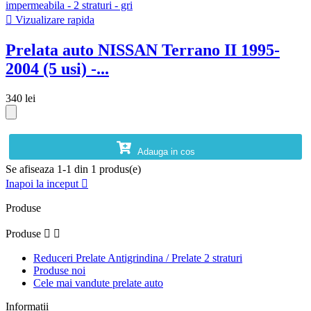

Vizualizare rapida
Prelata auto NISSAN Terrano II 1995-
2004 (5 usi) -...
340 lei
Adauga in cos
Se afiseaza 1-1 din 1 produs(e)
Inapoi la inceput

Produse
Produse


Reduceri Prelate Antigrindina / Prelate 2 straturi
Produse noi
Cele mai vandute prelate auto
Informatii