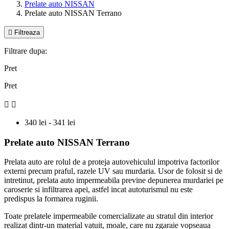
Prelate auto NISSAN
Prelate auto NISSAN Terrano

Filtreaza
Filtrare dupa:
Pret
Pret


340 lei - 341 lei
Prelate auto NISSAN Terrano
Prelata auto are rolul de a proteja autovehiculul impotriva factorilor
externi precum praful, razele UV sau murdaria. Usor de folosit si de
intretinut, prelata auto impermeabila previne depunerea murdariei pe
caroserie si infiltrarea apei, astfel incat autoturismul nu este
predispus la formarea ruginii.
Toate prelatele impermeabile comercializate au stratul din interior
realizat dintr-un material vatuit, moale, care nu zgaraie vopseaua