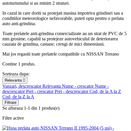
autoturismului si au minim 2 straturi.
In cazul in care doriti sa protejati masina impotriva grindinei sau a
conditiilor meteorologice nefavorabile, puteti opta pentru o prelata
auto anti-grindina.
Toate prelatele anti-grindina comercializate au un strat de PVC de 5
mm grosime, capabil sa protejeze autovehiculul de deteriorarea
cauzata de grindina, castane, crengi de mici dimensiuni.
Mai jos regasiti toate prelatele compatibile cu NISSAN Terrano
Contine 1 produs.
Sorteaza dupa:
Relevanta

Vanzari, descrescator
Relevanta
Nume - crescator
Nume -
descrescator
Pret - crescator
Pret - descrescator
Cod, de la A la Z
Cod, de la Z la A
Filtrare
Se afiseaza 1-1 din 1 produs(e)
Filtre active