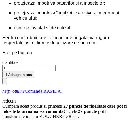
protejeaza impotriva pasarilor si a insectelor;
protejeaza impotriva încalzirii excesive a interiorului
vehiculului;
usor de instalat si de utilizat;
Pentru o intrebuintare cat mai indelungata, va rugam
respectati instructiunile de utilizare de pe cutie.
Pret pe bucata.
Cantitate

Adauga in cos
help_outline
Comanda RAPIDA!
redeem
Cumpara acest produs si primesti
27
puncte de fidelitate care pot fi
folosite la urmatoarea comanda!
. Cele
27
puncte
pot fi
transformate intr-un VOUCHER de
8 lei
.