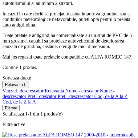
autoturismului si au minim 2 straturi.
In cazul in care doriti sa protejati masina impotriva grindinei sau a
conditiilor meteorologice nefavorabile, puteti opta pentru o prelata
auto antigrindina.
Toate prelatele antigrindina comercializate au un strat de PVC de 5
mm grosime, capabil sa protejeze autovehiculul de deteriorarea
cauzata de grindina, castane, crengi de mici dimensiuni.
Mai jos regasiti toate prelatele compatibile cu ALFA ROMEO 147.
Contine 1 produs.
Sorteaza dupa:
Relevanta

Vanzari, descrescator
Relevanta
Nume - crescator
Nume -
descrescator
Pret - crescator
Pret - descrescator
Cod, de la A la Z
Cod, de la Z la A
Filtrare
Se afiseaza 1-1 din 1 produs(e)
Filtre active