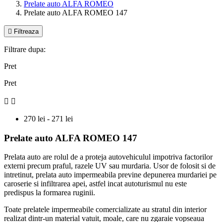
Prelate auto ALFA ROMEO
Prelate auto ALFA ROMEO 147

Filtreaza
Filtrare dupa:
Pret
Pret


270 lei - 271 lei
Prelate auto ALFA ROMEO 147
Prelata auto are rolul de a proteja autovehiculul impotriva factorilor
externi precum praful, razele UV sau murdaria. Usor de folosit si de
intretinut, prelata auto impermeabila previne depunerea murdariei pe
caroserie si infiltrarea apei, astfel incat autoturismul nu este
predispus la formarea ruginii.
Toate prelatele impermeabile comercializate au stratul din interior
realizat dintr-un material vatuit, moale, care nu zgaraie vopseaua