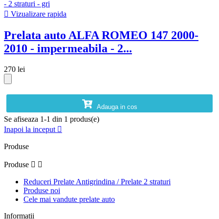

Vizualizare rapida
Prelata auto ALFA ROMEO 147 2000-
2010 - impermeabila - 2...
270 lei
Adauga in cos
Se afiseaza 1-1 din 1 produs(e)
Inapoi la inceput

Produse
Produse


Reduceri Prelate Antigrindina / Prelate 2 straturi
Produse noi
Cele mai vandute prelate auto
Informatii