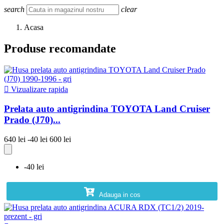
search
clear
Acasa
Produse recomandate

Vizualizare rapida
Prelata auto antigrindina TOYOTA Land Cruiser
Prado (J70)...
640 lei
-40 lei
600 lei
-40 lei
Adauga in cos