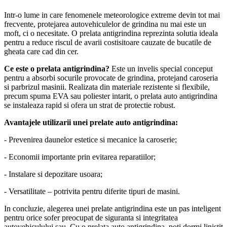
Intr-o lume in care fenomenele meteorologice extreme devin tot mai
frecvente, protejarea autovehiculelor de grindina nu mai este un
moft, ci o necesitate. O prelata antigrindina reprezinta solutia ideala
pentru a reduce riscul de avarii costisitoare cauzate de bucatile de
gheata care cad din cer.
Ce este o prelata antigrindina?
Este un invelis special conceput
pentru a absorbi socurile provocate de grindina, protejand caroseria
si parbrizul masinii. Realizata din materiale rezistente si flexibile,
precum spuma EVA sau poliester intarit, o prelata auto antigrindina
se instaleaza rapid si ofera un strat de protectie robust.
Avantajele utilizarii unei prelate auto antigrindina:
- Prevenirea daunelor estetice si mecanice la caroserie;
- Economii importante prin evitarea reparatiilor;
- Instalare si depozitare usoara;
- Versatilitate – potrivita pentru diferite tipuri de masini.
In concluzie, alegerea unei prelate antigrindina este un pas inteligent
pentru orice sofer preocupat de siguranta si integritatea
autovehiculului sau. Cu o prelata auto antigrindina, poti dormi linistit