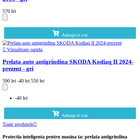
570 lei
Adauga in cos

Vizualizare rapida
Prelata auto antigrindina SKODA Kodiaq II 2024-
prezent - gri
590 lei
-40 lei
550 lei
-40 lei
Adauga in cos
Toate produsele

Protectia inteligenta pentru masina ta: prelata antigrindina