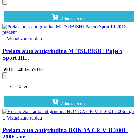
Adauga in cos

Vizualizare rapida
Prelata auto antigrindina MITSUBISHI Pajero
Sport III...
590 lei
-40 lei
550 lei
-40 lei
Adauga in cos

Vizualizare rapida
Prelata auto antigrindina HONDA CR-V II 2001-
2006 - gri