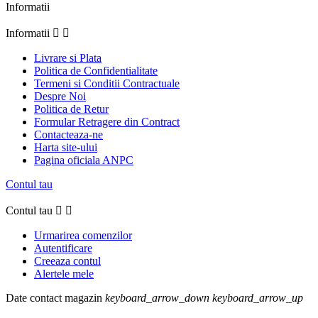
Informatii
Informatii


Livrare si Plata
Politica de Confidentialitate
Termeni si Conditii Contractuale
Despre Noi
Politica de Retur
Formular Retragere din Contract
Contacteaza-ne
Harta site-ului
Pagina oficiala ANPC
Contul tau
Contul tau


Urmarirea comenzilor
Autentificare
Creeaza contul
Alertele mele
Date contact magazin
keyboard_arrow_down
keyboard_arrow_up