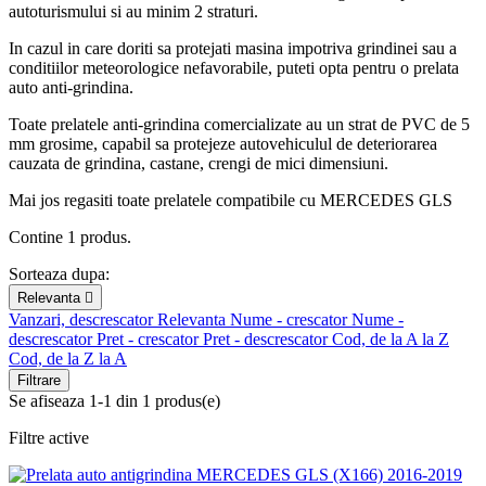
autoturismului si au minim 2 straturi.
In cazul in care doriti sa protejati masina impotriva grindinei sau a
conditiilor meteorologice nefavorabile, puteti opta pentru o prelata
auto anti-grindina.
Toate prelatele anti-grindina comercializate au un strat de PVC de 5
mm grosime, capabil sa protejeze autovehiculul de deteriorarea
cauzata de grindina, castane, crengi de mici dimensiuni.
Mai jos regasiti toate prelatele compatibile cu MERCEDES GLS
Contine 1 produs.
Sorteaza dupa:
Relevanta

Vanzari, descrescator
Relevanta
Nume - crescator
Nume -
descrescator
Pret - crescator
Pret - descrescator
Cod, de la A la Z
Cod, de la Z la A
Filtrare
Se afiseaza 1-1 din 1 produs(e)
Filtre active