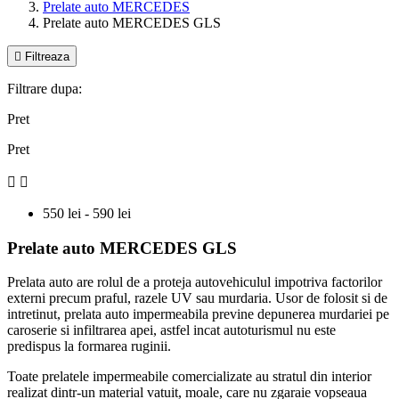
Prelate auto MERCEDES
Prelate auto MERCEDES GLS

Filtreaza
Filtrare dupa:
Pret
Pret


550 lei - 590 lei
Prelate auto MERCEDES GLS
Prelata auto are rolul de a proteja autovehiculul impotriva factorilor
externi precum praful, razele UV sau murdaria. Usor de folosit si de
intretinut, prelata auto impermeabila previne depunerea murdariei pe
caroserie si infiltrarea apei, astfel incat autoturismul nu este
predispus la formarea ruginii.
Toate prelatele impermeabile comercializate au stratul din interior
realizat dintr-un material vatuit, moale, care nu zgaraie vopseaua