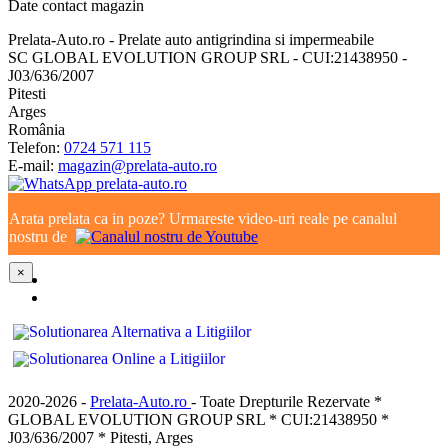
Date contact magazin
Prelata-Auto.ro - Prelate auto antigrindina si impermeabile
SC GLOBAL EVOLUTION GROUP SRL - CUI:21438950 -
J03/636/2007
Pitesti
Arges
România
Telefon:
0724 571 115
E-mail:
magazin@prelata-auto.ro
Arata prelata ca in poze? Urmareste video-uri reale pe canalul
nostru de
×
2020-2026 -
Prelata-Auto.ro
- Toate Drepturile Rezervate *
GLOBAL EVOLUTION GROUP SRL * CUI:21438950 *
J03/636/2007 * Pitesti, Arges