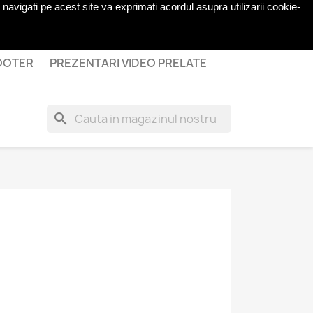
navigati pe acest site va exprimati acordul asupra utilizarii cookie-
shopping_cart

Cos
(0)
Autentificare
COOTER
PREZENTARI VIDEO PRELATE
search