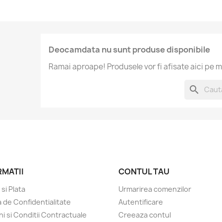
Deocamdata nu sunt produse disponibile
Ramai aproape! Produsele vor fi afisate aici pe m
search
RMATII
CONTUL TAU
 si Plata
Urmarirea comenzilor
a de Confidentialitate
Autentificare
i si Conditii Contractuale
Creeaza contul