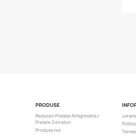
PRODUSE
INFO
Reduceri Prelate Antigrindina /
Livrare
Prelate 2 straturi
Politic
Produse noi
Termen