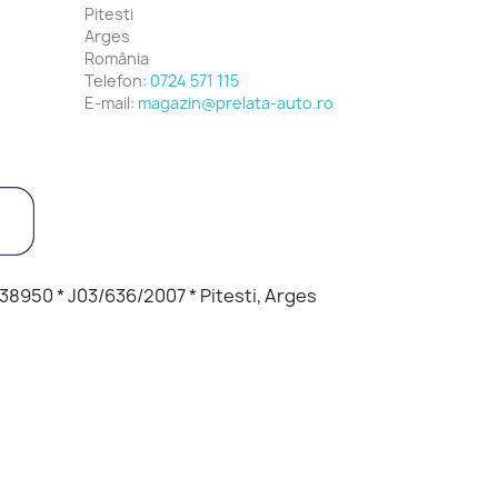
Pitesti
Arges
România
Telefon:
0724 571 115
E-mail:
magazin@prelata-auto.ro
8950 * J03/636/2007 * Pitesti, Arges