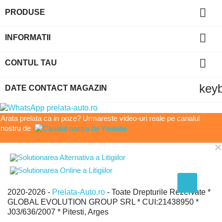

PRODUSE

INFORMATII

CONTUL TAU
key
DATE CONTACT MAGAZIN
Arata prelata ca in poze? Urmareste video-uri reale pe canalul
nostru de
×
2020-2026 -
Prelata-Auto.ro
- Toate Drepturile Rezervate *
GLOBAL EVOLUTION GROUP SRL * CUI:21438950 *
J03/636/2007 * Pitesti, Arges