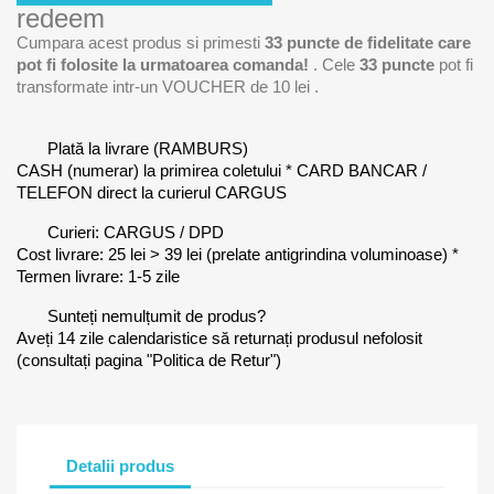
redeem
Cumpara acest produs si primesti
33
puncte de fidelitate care
pot fi folosite la urmatoarea comanda!
. Cele
33
puncte
pot fi
transformate intr-un VOUCHER de
10 lei
.
Plată la livrare (RAMBURS)
CASH (numerar) la primirea coletului * CARD BANCAR /
TELEFON direct la curierul CARGUS
Curieri: CARGUS / DPD
Cost livrare: 25 lei > 39 lei (prelate antigrindina voluminoase) *
Termen livrare: 1-5 zile
Sunteți nemulțumit de produs?
Aveți 14 zile calendaristice să returnați produsul nefolosit
(consultați pagina "Politica de Retur")
Detalii produs