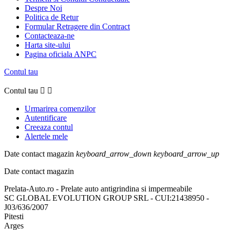
Despre Noi
Politica de Retur
Formular Retragere din Contract
Contacteaza-ne
Harta site-ului
Pagina oficiala ANPC
Contul tau
Contul tau


Urmarirea comenzilor
Autentificare
Creeaza contul
Alertele mele
Date contact magazin
keyboard_arrow_down
keyboard_arrow_up
Date contact magazin
Prelata-Auto.ro - Prelate auto antigrindina si impermeabile
SC GLOBAL EVOLUTION GROUP SRL - CUI:21438950 -
J03/636/2007
Pitesti
Arges