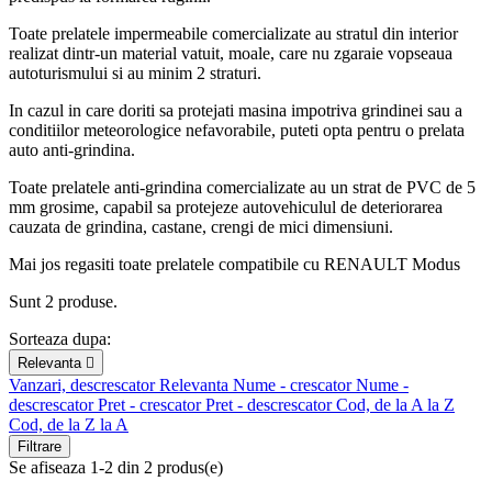
Toate prelatele impermeabile comercializate au stratul din interior
realizat dintr-un material vatuit, moale, care nu zgaraie vopseaua
autoturismului si au minim 2 straturi.
In cazul in care doriti sa protejati masina impotriva grindinei sau a
conditiilor meteorologice nefavorabile, puteti opta pentru o prelata
auto anti-grindina.
Toate prelatele anti-grindina comercializate au un strat de PVC de 5
mm grosime, capabil sa protejeze autovehiculul de deteriorarea
cauzata de grindina, castane, crengi de mici dimensiuni.
Mai jos regasiti toate prelatele compatibile cu RENAULT Modus
Sunt 2 produse.
Sorteaza dupa:
Relevanta

Vanzari, descrescator
Relevanta
Nume - crescator
Nume -
descrescator
Pret - crescator
Pret - descrescator
Cod, de la A la Z
Cod, de la Z la A
Filtrare
Se afiseaza 1-2 din 2 produs(e)