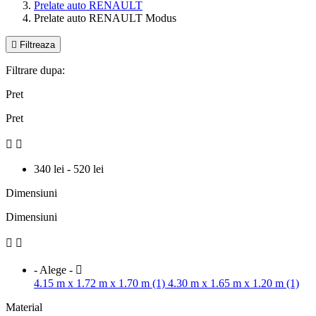
Prelate auto RENAULT
Prelate auto RENAULT Modus

Filtreaza
Filtrare dupa:
Pret
Pret


340 lei - 520 lei
Dimensiuni
Dimensiuni


- Alege -

4.15 m x 1.72 m x 1.70 m (1)
4.30 m x 1.65 m x 1.20 m (1)
Material