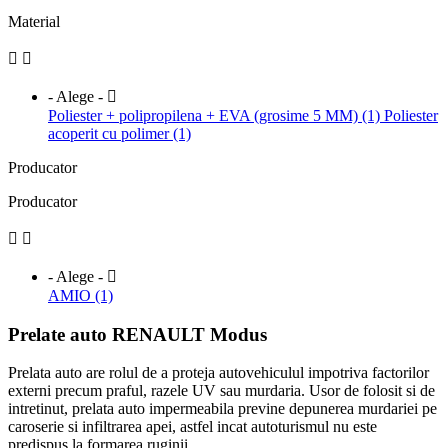
Material


- Alege -

Poliester + polipropilena + EVA (grosime 5 MM) (1)
Poliester
acoperit cu polimer (1)
Producator
Producator


- Alege -

AMIO (1)
Prelate auto RENAULT Modus
Prelata auto are rolul de a proteja autovehiculul impotriva factorilor
externi precum praful, razele UV sau murdaria. Usor de folosit si de
intretinut, prelata auto impermeabila previne depunerea murdariei pe
caroserie si infiltrarea apei, astfel incat autoturismul nu este
predispus la formarea ruginii.