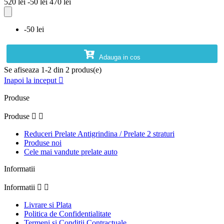
520 lei
-50 lei
470 lei
-50 lei
Adauga in cos
Se afiseaza 1-2 din 2 produs(e)
Inapoi la inceput

Produse
Produse


Reduceri Prelate Antigrindina / Prelate 2 straturi
Produse noi
Cele mai vandute prelate auto
Informatii
Informatii


Livrare si Plata
Politica de Confidentialitate
Termeni si Conditii Contractuale