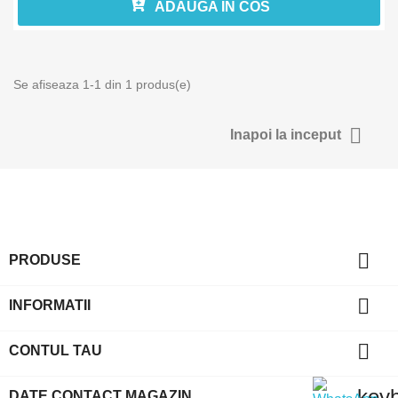
ADAUGA IN COS
Se afiseaza 1-1 din 1 produs(e)

Inapoi la inceput

PRODUSE

INFORMATII

CONTUL TAU
key
DATE CONTACT MAGAZIN