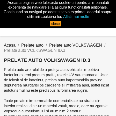
Aceasta pagina web foloseste cookie-uri pentru a imbunatati

experienta de navigare si a asigura funcționalitati aditionale.
Continuand sa navigati pe acest site va exprimati acordul asupra
utilizarii cookie-urilor.
Aflati mai multe
search
close
Acasa
Prelate auto
Prelate auto VOLKSWAGEN
Prelate auto VOLKSWAGEN ID.3
PRELATE AUTO VOLKSWAGEN ID.3
Prelata auto are rolul de a proteja autovehiculul impotriva
factorilor externi precum praful, razele UV sau murdaria. Usor
de folosit si de intretinut, prelata auto impermeabila previne
depunerea murdariei pe caroserie si infiltrarea apei, astfel incat
autoturismul nu este predispus la formarea ruginii.
Toate prelatele impermeabile comercializate au stratul din
interior realizat dintr-un material vatuit, moale, care nu zgaraie
vopseaua autoturismului si au minim 2 straturi.