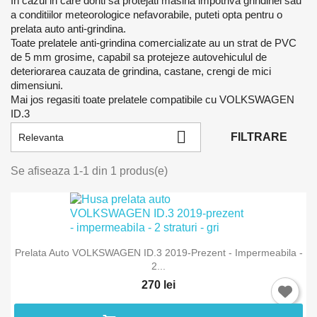
In cazul in care doriti sa protejati masina impotriva grindinei sau
a conditiilor meteorologice nefavorabile, puteti opta pentru o
prelata auto anti-grindina.
Toate prelatele anti-grindina comercializate au un strat de PVC
de 5 mm grosime, capabil sa protejeze autovehiculul de
deteriorarea cauzata de grindina, castane, crengi de mici
dimensiuni.
Mai jos regasiti toate prelatele compatibile cu VOLKSWAGEN
ID.3

FILTRARE
Relevanta
×
Intra in cont
Se afiseaza 1-1 din 1 produs(e)
Trebuie sa fi logat in contul de client pentru a salva
produse in Lista de Favorite.
Prelata Auto VOLKSWAGEN ID.3 2019-Prezent - Impermeabila -
2...
Anuleaza
Intra in cont
270 lei