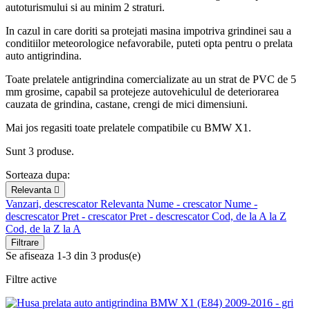
autoturismului si au minim 2 straturi.
In cazul in care doriti sa protejati masina impotriva grindinei sau a
conditiilor meteorologice nefavorabile, puteti opta pentru o prelata
auto antigrindina.
Toate prelatele antigrindina comercializate au un strat de PVC de 5
mm grosime, capabil sa protejeze autovehiculul de deteriorarea
cauzata de grindina, castane, crengi de mici dimensiuni.
Mai jos regasiti toate prelatele compatibile cu BMW X1.
Sunt 3 produse.
Sorteaza dupa:
Relevanta

Vanzari, descrescator
Relevanta
Nume - crescator
Nume -
descrescator
Pret - crescator
Pret - descrescator
Cod, de la A la Z
Cod, de la Z la A
Filtrare
Se afiseaza 1-3 din 3 produs(e)
Filtre active