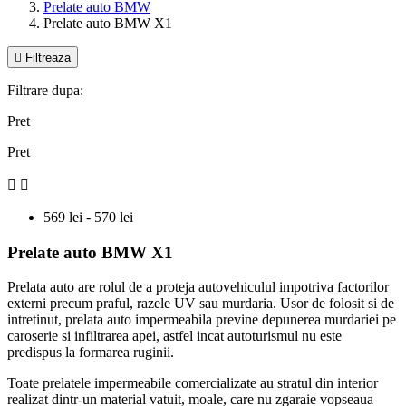
Prelate auto BMW
Prelate auto BMW X1

Filtreaza
Filtrare dupa:
Pret
Pret


569 lei - 570 lei
Prelate auto BMW X1
Prelata auto are rolul de a proteja autovehiculul impotriva factorilor
externi precum praful, razele UV sau murdaria. Usor de folosit si de
intretinut, prelata auto impermeabila previne depunerea murdariei pe
caroserie si infiltrarea apei, astfel incat autoturismul nu este
predispus la formarea ruginii.
Toate prelatele impermeabile comercializate au stratul din interior
realizat dintr-un material vatuit, moale, care nu zgaraie vopseaua