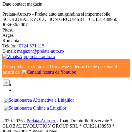
Date contact magazin
Prelata-Auto.ro - Prelate auto antigrindina si impermeabile
SC GLOBAL EVOLUTION GROUP SRL - CUI:21438950 -
J03/636/2007
Pitesti
Arges
România
Telefon:
0724 571 115
E-mail:
magazin@prelata-auto.ro
Arata prelata ca in poze? Urmareste video-uri reale pe canalul
nostru de
×
2020-2026 -
Prelata-Auto.ro
- Toate Drepturile Rezervate *
GLOBAL EVOLUTION GROUP SRL * CUI:21438950 *
J03/636/2007 * Pitesti, Arges