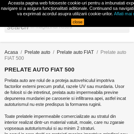
Aceasta pagina web foloseste cookie-uri pentru a imbunatati exp
shopp


(0)
navigare si a asigura funcționalitati aditionale. Continuand sa navigati
va exprimati acordul asupra utilizarii cookie-urilor.
Aflati mai
close
search
Acasa
Prelate auto
Prelate auto FIAT
Prelate auto
FIAT 500
PRELATE AUTO FIAT 500
Prelata auto are rolul de a proteja autovehiculul impotriva
factorilor externi precum praful, razele UV sau murdaria. Usor
de folosit si de intretinut, prelata auto impermeabila previne
depunerea murdariei pe caroserie si infiltrarea apei, astfel incat
autoturismul nu este predispus la formarea ruginii.
Toate prelatele impermeabile comercializate au stratul din
interior realizat dintr-un material vatuit, moale, care nu zgaraie
vopseaua autoturismului si au minim 2 straturi.