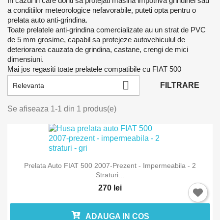
In cazul in care doriti sa protejati masina impotriva grindinei sau
a conditiilor meteorologice nefavorabile, puteti opta pentru o
prelata auto anti-grindina.
Toate prelatele anti-grindina comercializate au un strat de PVC
de 5 mm grosime, capabil sa protejeze autovehiculul de
deteriorarea cauzata de grindina, castane, crengi de mici
dimensiuni.
Mai jos regasiti toate prelatele compatibile cu FIAT 500

FILTRARE
Relevanta
Se afiseaza 1-1 din 1 produs(e)
Prelata Auto FIAT 500 2007-Prezent - Impermeabila - 2
Straturi...
Intra in cont
270 lei
Trebuie sa fi logat in contul de client pentru a salva produse in L
ADAUGA IN COS
Favorite.