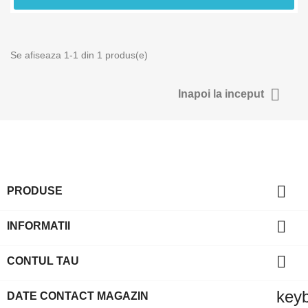
Se afiseaza 1-1 din 1 produs(e)
Anuleaza
Intra in 

Inapoi la inceput

PRODUSE

INFORMATII

CONTUL TAU
key
DATE CONTACT MAGAZIN