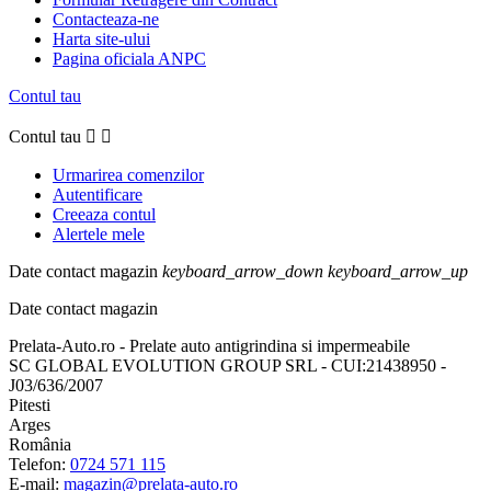
Contacteaza-ne
Harta site-ului
Pagina oficiala ANPC
Contul tau
Contul tau


Urmarirea comenzilor
Autentificare
Creeaza contul
Alertele mele
Date contact magazin
keyboard_arrow_down
keyboard_arrow_up
Date contact magazin
Prelata-Auto.ro - Prelate auto antigrindina si impermeabile
SC GLOBAL EVOLUTION GROUP SRL - CUI:21438950 -
J03/636/2007
Pitesti
Arges
România
Telefon:
0724 571 115
E-mail:
magazin@prelata-auto.ro