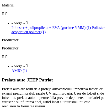
Material


- Alege -

Poliester + polipropilena + EVA (grosime 5 MM) (1)
Poliester
acoperit cu polimer (1)
Producator
Producator


- Alege -

AMIO (1)
Prelate auto JEEP Patriot
Prelata auto are rolul de a proteja autovehiculul impotriva factorilor
externi precum praful, razele UV sau murdaria. Usor de folosit si de
intretinut, prelata auto impermeabila previne depunerea murdariei pe
caroserie si infiltrarea apei, astfel incat autoturismul nu este
predispus la formarea ruginii.