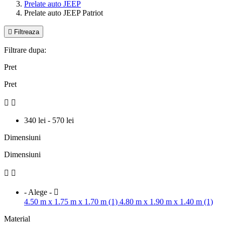
Prelate auto JEEP
Prelate auto JEEP Patriot

Filtreaza
Filtrare dupa:
Pret
Pret


340 lei - 570 lei
Dimensiuni
Dimensiuni


- Alege -

4.50 m x 1.75 m x 1.70 m (1)
4.80 m x 1.90 m x 1.40 m (1)
Material