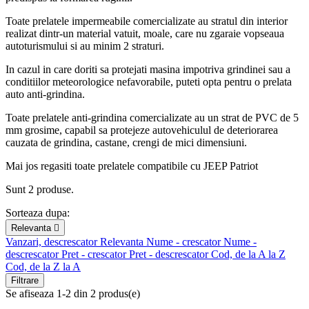
Toate prelatele impermeabile comercializate au stratul din interior
realizat dintr-un material vatuit, moale, care nu zgaraie vopseaua
autoturismului si au minim 2 straturi.
In cazul in care doriti sa protejati masina impotriva grindinei sau a
conditiilor meteorologice nefavorabile, puteti opta pentru o prelata
auto anti-grindina.
Toate prelatele anti-grindina comercializate au un strat de PVC de 5
mm grosime, capabil sa protejeze autovehiculul de deteriorarea
cauzata de grindina, castane, crengi de mici dimensiuni.
Mai jos regasiti toate prelatele compatibile cu JEEP Patriot
Sunt 2 produse.
Sorteaza dupa:
Relevanta

Vanzari, descrescator
Relevanta
Nume - crescator
Nume -
descrescator
Pret - crescator
Pret - descrescator
Cod, de la A la Z
Cod, de la Z la A
Filtrare
Se afiseaza 1-2 din 2 produs(e)