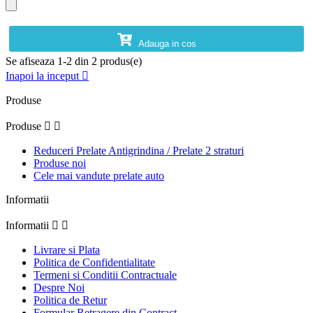
Adauga in cos
Se afiseaza 1-2 din 2 produs(e)
Inapoi la inceput

Produse
Produse


Reduceri Prelate Antigrindina / Prelate 2 straturi
Produse noi
Cele mai vandute prelate auto
Informatii
Informatii


Livrare si Plata
Politica de Confidentialitate
Termeni si Conditii Contractuale
Despre Noi
Politica de Retur
Formular Retragere din Contract