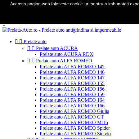
Aceasta pagina web foloseste cookie-uri pentru a imbunatati experie
Telefon:
0724 571 115

Autentificare
shopping_cart
Cos
(0)



Prelate auto


Prelate auto ACURA
Prelate auto ACURA RDX


Prelate auto ALFA ROMEO
Prelate auto ALFA ROMEO 145
Prelate auto ALFA ROMEO 146
Prelate auto ALFA ROMEO 147
Prelate auto ALFA ROMEO 155
Prelate auto ALFA ROMEO 156
Prelate auto ALFA ROMEO 159
Prelate auto ALFA ROMEO 164
Prelate auto ALFA ROMEO 166
Prelate auto ALFA ROMEO Giulia
Prelate auto ALFA ROMEO GT
Prelate auto ALFA ROMEO MiTo
Prelate auto ALFA ROMEO Spider
Prelate auto ALFA ROMEO Stelvio