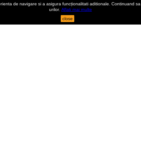
nta de navigare si a asigura funcționalitati aditionale. Continuand sa n
urilor.
Aflati mai multe
close