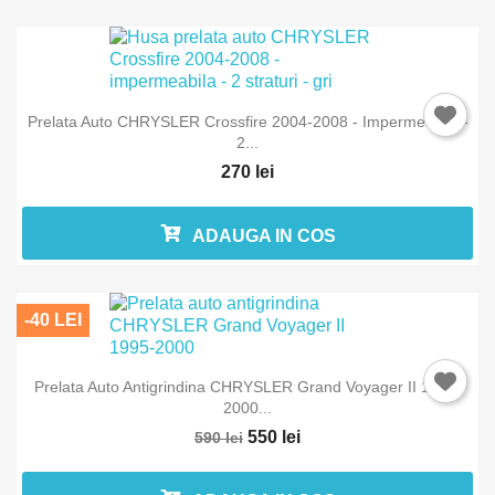
Prelata Auto CHRYSLER Crossfire 2004-2008 - Impermeabila -
2...
270 lei
Intra in cont
ADAUGA IN COS
Trebuie sa fi logat in contul de client pentru a salva produse in L
Favorite.
-40 LEI
Prelata Auto Antigrindina CHRYSLER Grand Voyager II 1995-
Anuleaza
Intra in 
2000...
550 lei
590 lei