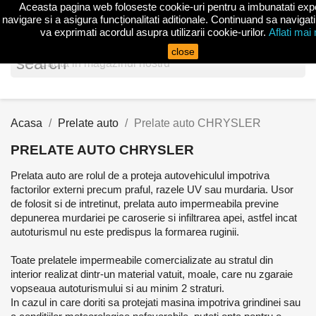
Aceasta pagina web foloseste cookie-uri pentru a imbunatati exp
shopp


(0)
navigare si a asigura funcționalitati aditionale. Continuand sa navigati
va exprimati acordul asupra utilizarii cookie-urilor.
Aflati mai
close
search
Acasa
Prelate auto
Prelate auto CHRYSLER
PRELATE AUTO CHRYSLER
Prelata auto are rolul de a proteja autovehiculul impotriva
factorilor externi precum praful, razele UV sau murdaria. Usor
de folosit si de intretinut, prelata auto impermeabila previne
depunerea murdariei pe caroserie si infiltrarea apei, astfel incat
autoturismul nu este predispus la formarea ruginii.
Toate prelatele impermeabile comercializate au stratul din
interior realizat dintr-un material vatuit, moale, care nu zgaraie
vopseaua autoturismului si au minim 2 straturi.
In cazul in care doriti sa protejati masina impotriva grindinei sau