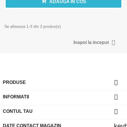
ADAUGA IN COS
Se afiseaza 1-3 din 3 produs(e)

Inapoi la inceput

PRODUSE

INFORMATII

CONTUL TAU
key
DATE CONTACT MAGAZIN