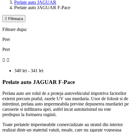
Prelate auto JAGUAR
Prelate auto JAGUAR F-Pace

Filtreaza
Filtrare dupa:
Pret
Pret


340 lei - 341 lei
Prelate auto JAGUAR F-Pace
Prelata auto are rolul de a proteja autovehiculul impotriva factorilor
externi precum praful, razele UV sau murdaria. Usor de folosit si de
intretinut, prelata auto impermeabila previne depunerea murdariei pe
caroserie si infiltrarea apei, astfel incat autoturismul nu este
predispus la formarea ruginii.
Toate prelatele impermeabile comercializate au stratul din interior
realizat dintr-un material vatuit, moale, care nu zgaraie vopseaua