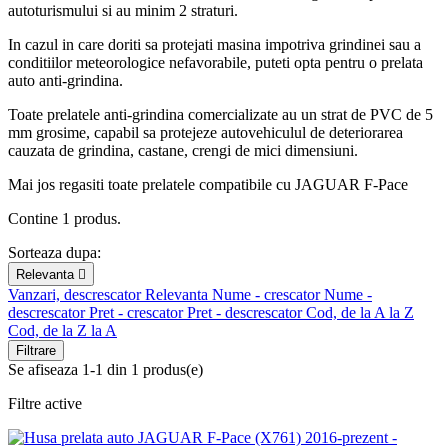
autoturismului si au minim 2 straturi.
In cazul in care doriti sa protejati masina impotriva grindinei sau a
conditiilor meteorologice nefavorabile, puteti opta pentru o prelata
auto anti-grindina.
Toate prelatele anti-grindina comercializate au un strat de PVC de 5
mm grosime, capabil sa protejeze autovehiculul de deteriorarea
cauzata de grindina, castane, crengi de mici dimensiuni.
Mai jos regasiti toate prelatele compatibile cu JAGUAR F-Pace
Contine 1 produs.
Sorteaza dupa:
Relevanta

Vanzari, descrescator
Relevanta
Nume - crescator
Nume -
descrescator
Pret - crescator
Pret - descrescator
Cod, de la A la Z
Cod, de la Z la A
Filtrare
Se afiseaza 1-1 din 1 produs(e)
Filtre active