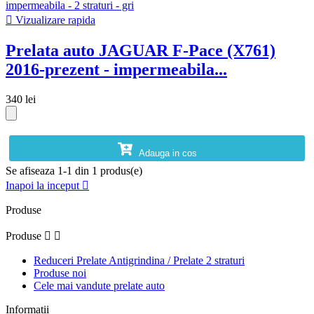

Vizualizare rapida
Prelata auto JAGUAR F-Pace (X761)
2016-prezent - impermeabila...
340 lei
Adauga in cos
Se afiseaza 1-1 din 1 produs(e)
Inapoi la inceput

Produse
Produse


Reduceri Prelate Antigrindina / Prelate 2 straturi
Produse noi
Cele mai vandute prelate auto
Informatii