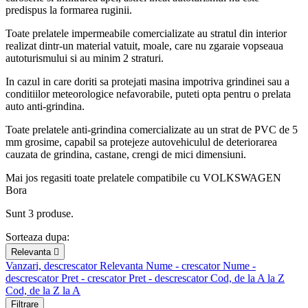
predispus la formarea ruginii.
Toate prelatele impermeabile comercializate au stratul din interior
realizat dintr-un material vatuit, moale, care nu zgaraie vopseaua
autoturismului si au minim 2 straturi.
In cazul in care doriti sa protejati masina impotriva grindinei sau a
conditiilor meteorologice nefavorabile, puteti opta pentru o prelata
auto anti-grindina.
Toate prelatele anti-grindina comercializate au un strat de PVC de 5
mm grosime, capabil sa protejeze autovehiculul de deteriorarea
cauzata de grindina, castane, crengi de mici dimensiuni.
Mai jos regasiti toate prelatele compatibile cu VOLKSWAGEN
Bora
Sunt 3 produse.
Sorteaza dupa:
Relevanta

Vanzari, descrescator
Relevanta
Nume - crescator
Nume -
descrescator
Pret - crescator
Pret - descrescator
Cod, de la A la Z
Cod, de la Z la A
Filtrare