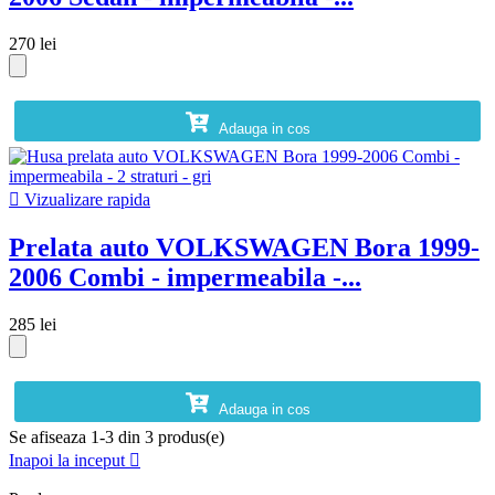
270 lei
Adauga in cos

Vizualizare rapida
Prelata auto VOLKSWAGEN Bora 1999-
2006 Combi - impermeabila -...
285 lei
Adauga in cos
Se afiseaza 1-3 din 3 produs(e)
Inapoi la inceput
