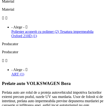
Material
Material


- Alege -

Poliester acoperit cu polimer (2)
Tesatura impermeabila
Oxford 210D (1)
Producator
Producator


- Alege -

ART (1)
Prelate auto VOLKSWAGEN Bora
Prelata auto are rolul de a proteja autovehiculul impotriva factorilor
externi precum praful, razele UV sau murdaria. Usor de folosit si de
intretinut, prelata auto impermeabila previne depunerea murdariei pe
caroserie si infiltrarea apei, astfel incat autoturismul nu este