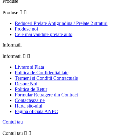
Produse
Produse


Reduceri Prelate Antigrindina / Prelate 2 straturi
Produse noi
Cele mai vandute prelate auto
Informatii
Informatii


Livrare si Plata
Politica de Confidentialitate
Termeni si Conditii Contractuale
Despre Noi
Politica de Retur
Formular Retragere din Contract
Contacteaza-ne
Harta site-ului
Pagina oficiala ANPC
Contul tau
Contul tau

