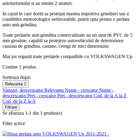
autoturismului si au minim 2 straturi.
In cazul in care doriti sa protejati masina impotriva grindinei sau a
conditiilor meteorologice nefavorabile, puteti opta pentru o prelata
auto anti-grindina.
Toate prelatele anti-grindina comercializate au un strat de PVC de 5
mm grosime, capabil sa protejeze autovehiculul de deteriorarea
cauzata de grindina, castane, crengi de mici dimensiuni.
Mai jos regasiti toate prelatele compatibile cu VOLKSWAGEN Up
Contine 1 produs.
Sorteaza dupa:
Relevanta

Vanzari, descrescator
Relevanta
Nume - crescator
Nume -
descrescator
Pret - crescator
Pret - descrescator
Cod, de la A la Z
Cod, de la Z la A
Filtrare
Se afiseaza 1-1 din 1 produs(e)
Filtre active