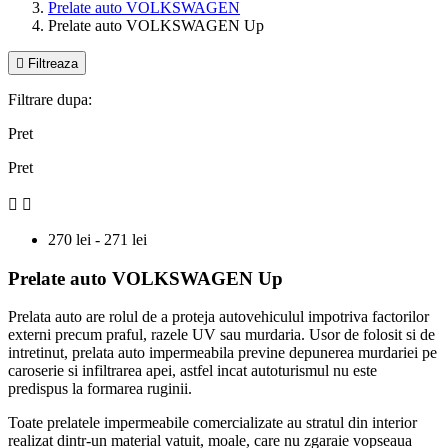
Prelate auto VOLKSWAGEN
Prelate auto VOLKSWAGEN Up

Filtreaza
Filtrare dupa:
Pret
Pret


270 lei - 271 lei
Prelate auto VOLKSWAGEN Up
Prelata auto are rolul de a proteja autovehiculul impotriva factorilor
externi precum praful, razele UV sau murdaria. Usor de folosit si de
intretinut, prelata auto impermeabila previne depunerea murdariei pe
caroserie si infiltrarea apei, astfel incat autoturismul nu este
predispus la formarea ruginii.
Toate prelatele impermeabile comercializate au stratul din interior
realizat dintr-un material vatuit, moale, care nu zgaraie vopseaua