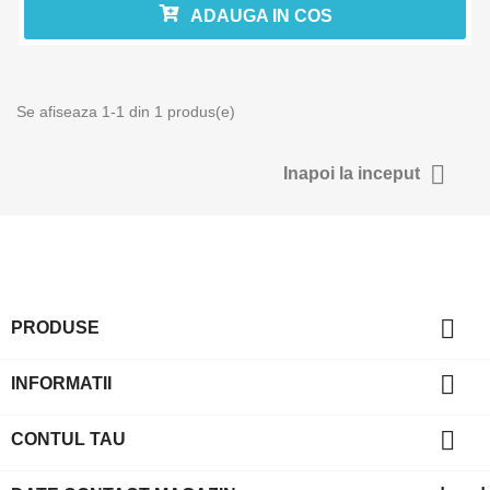
ADAUGA IN COS
Se afiseaza 1-1 din 1 produs(e)

Inapoi la inceput

PRODUSE

INFORMATII

CONTUL TAU