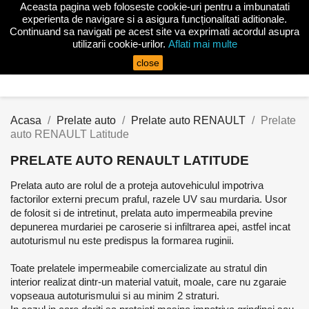
Aceasta pagina web foloseste cookie-uri pentru a imbunatati

experienta de navigare si a asigura funcționalitati aditionale.
Continuand sa navigati pe acest site va exprimati acordul asupra
utilizarii cookie-urilor.
Aflati mai multe
search
close
Acasa
Prelate auto
Prelate auto RENAULT
Prelate
auto RENAULT Latitude
PRELATE AUTO RENAULT LATITUDE
Prelata auto are rolul de a proteja autovehiculul impotriva
factorilor externi precum praful, razele UV sau murdaria. Usor
de folosit si de intretinut, prelata auto impermeabila previne
depunerea murdariei pe caroserie si infiltrarea apei, astfel incat
autoturismul nu este predispus la formarea ruginii.
Toate prelatele impermeabile comercializate au stratul din
interior realizat dintr-un material vatuit, moale, care nu zgaraie
vopseaua autoturismului si au minim 2 straturi.