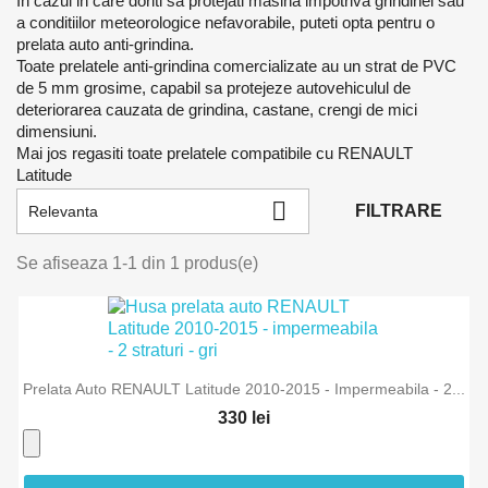
In cazul in care doriti sa protejati masina impotriva grindinei sau
a conditiilor meteorologice nefavorabile, puteti opta pentru o
prelata auto anti-grindina.
Toate prelatele anti-grindina comercializate au un strat de PVC
de 5 mm grosime, capabil sa protejeze autovehiculul de
deteriorarea cauzata de grindina, castane, crengi de mici
dimensiuni.
Mai jos regasiti toate prelatele compatibile cu RENAULT
Latitude

FILTRARE
Relevanta
Se afiseaza 1-1 din 1 produs(e)
Prelata Auto RENAULT Latitude 2010-2015 - Impermeabila - 2...
330 lei