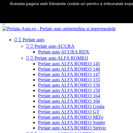
Aceasta pagina web foloseste cookie-uri pentru a imbunatati experie
Telefon:
0724 571 115

Autentificare
shopping_cart
Cos
(0)



Prelate auto


Prelate auto ACURA
Prelate auto ACURA RDX


Prelate auto ALFA ROMEO
Prelate auto ALFA ROMEO 145
Prelate auto ALFA ROMEO 146
Prelate auto ALFA ROMEO 147
Prelate auto ALFA ROMEO 155
Prelate auto ALFA ROMEO 156
Prelate auto ALFA ROMEO 159
Prelate auto ALFA ROMEO 164
Prelate auto ALFA ROMEO 166
Prelate auto ALFA ROMEO Giulia
Prelate auto ALFA ROMEO GT
Prelate auto ALFA ROMEO MiTo
Prelate auto ALFA ROMEO Spider
Prelate auto ALFA ROMEO Stelvio