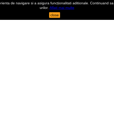
nta de navigare si a asigura funcționalitati aditionale. Continuand sa n
urilor.
Aflati mai multe
close