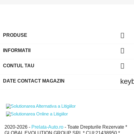
Intra in cont

PRODUSE
Trebuie sa fi logat in contul de client pentru a salva produse in L
Favorite.

INFORMATII

CONTUL TAU
Anuleaza
Intra in 
key
DATE CONTACT MAGAZIN
2020-2026 -
Prelata-Auto.ro
- Toate Drepturile Rezervate *
GLOBAL EVOLUTION GROUP SRL * CUI:21438950 *