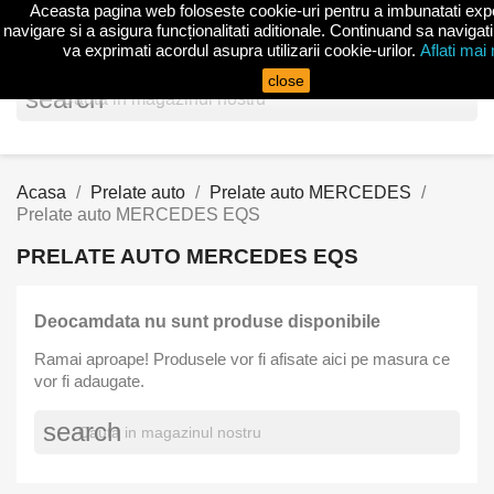
Aceasta pagina web foloseste cookie-uri pentru a imbunatati exp
shopp


(0)
navigare si a asigura funcționalitati aditionale. Continuand sa navigati
va exprimati acordul asupra utilizarii cookie-urilor.
Aflati mai
close
search
Acasa
Prelate auto
Prelate auto MERCEDES
Prelate auto MERCEDES EQS
PRELATE AUTO MERCEDES EQS
Deocamdata nu sunt produse disponibile
Ramai aproape! Produsele vor fi afisate aici pe masura ce
vor fi adaugate.
search