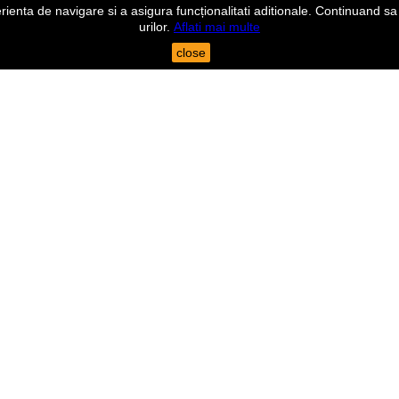
nta de navigare si a asigura funcționalitati aditionale. Continuand sa n
urilor.
Aflati mai multe
close