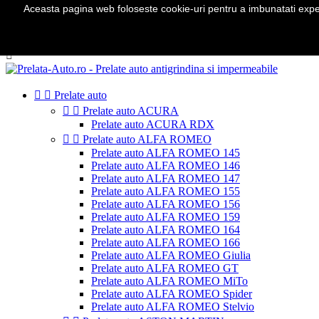
Aceasta pagina web foloseste cookie-uri pentru a imbunatati experie
Telefon:
0724 571 115

Autentificare
shopping_cart
Cos
(0)



Prelate auto


Prelate auto ACURA
Prelate auto ACURA RDX


Prelate auto ALFA ROMEO
Prelate auto ALFA ROMEO 145
Prelate auto ALFA ROMEO 146
Prelate auto ALFA ROMEO 147
Prelate auto ALFA ROMEO 155
Prelate auto ALFA ROMEO 156
Prelate auto ALFA ROMEO 159
Prelate auto ALFA ROMEO 164
Prelate auto ALFA ROMEO 166
Prelate auto ALFA ROMEO Giulia
Prelate auto ALFA ROMEO GT
Prelate auto ALFA ROMEO MiTo
Prelate auto ALFA ROMEO Spider
Prelate auto ALFA ROMEO Stelvio