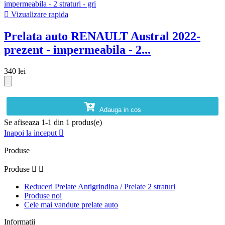

Vizualizare rapida
Prelata auto RENAULT Austral 2022-
prezent - impermeabila - 2...
340 lei
Adauga in cos
Se afiseaza 1-1 din 1 produs(e)
Inapoi la inceput

Produse
Produse


Reduceri Prelate Antigrindina / Prelate 2 straturi
Produse noi
Cele mai vandute prelate auto
Informatii