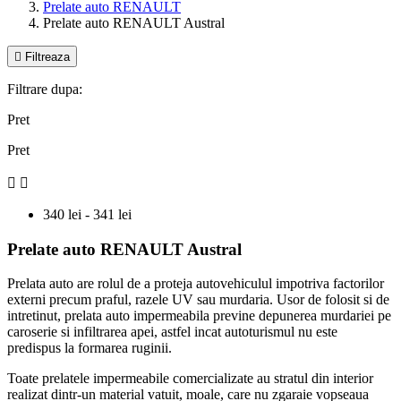
Prelate auto RENAULT
Prelate auto RENAULT Austral

Filtreaza
Filtrare dupa:
Pret
Pret


340 lei - 341 lei
Prelate auto RENAULT Austral
Prelata auto are rolul de a proteja autovehiculul impotriva factorilor
externi precum praful, razele UV sau murdaria. Usor de folosit si de
intretinut, prelata auto impermeabila previne depunerea murdariei pe
caroserie si infiltrarea apei, astfel incat autoturismul nu este
predispus la formarea ruginii.
Toate prelatele impermeabile comercializate au stratul din interior
realizat dintr-un material vatuit, moale, care nu zgaraie vopseaua