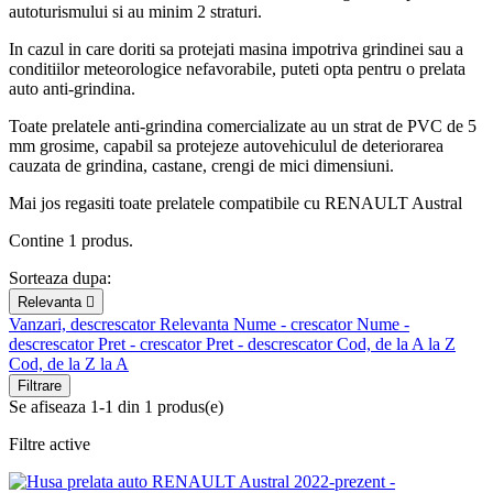
autoturismului si au minim 2 straturi.
In cazul in care doriti sa protejati masina impotriva grindinei sau a
conditiilor meteorologice nefavorabile, puteti opta pentru o prelata
auto anti-grindina.
Toate prelatele anti-grindina comercializate au un strat de PVC de 5
mm grosime, capabil sa protejeze autovehiculul de deteriorarea
cauzata de grindina, castane, crengi de mici dimensiuni.
Mai jos regasiti toate prelatele compatibile cu RENAULT Austral
Contine 1 produs.
Sorteaza dupa:
Relevanta

Vanzari, descrescator
Relevanta
Nume - crescator
Nume -
descrescator
Pret - crescator
Pret - descrescator
Cod, de la A la Z
Cod, de la Z la A
Filtrare
Se afiseaza 1-1 din 1 produs(e)
Filtre active