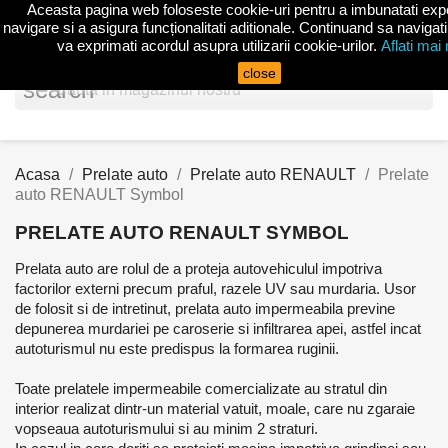
Aceasta pagina web foloseste cookie-uri pentru a imbunatati exp
shopp


(0)
navigare si a asigura funcționalitati aditionale. Continuand sa navigati
va exprimati acordul asupra utilizarii cookie-urilor.
Aflati mai
close
search
Acasa
Prelate auto
Prelate auto RENAULT
Prelate
auto RENAULT Symbol
PRELATE AUTO RENAULT SYMBOL
Prelata auto are rolul de a proteja autovehiculul impotriva
factorilor externi precum praful, razele UV sau murdaria. Usor
de folosit si de intretinut, prelata auto impermeabila previne
depunerea murdariei pe caroserie si infiltrarea apei, astfel incat
autoturismul nu este predispus la formarea ruginii.
Toate prelatele impermeabile comercializate au stratul din
interior realizat dintr-un material vatuit, moale, care nu zgaraie
vopseaua autoturismului si au minim 2 straturi.