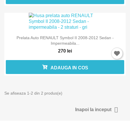
Intra in cont
Trebuie sa fi logat in contul de client pentru a salva produse in L
Prelata Auto RENAULT Symbol II 2008-2012 Sedan -
Favorite.
Impermeabila...
270 lei
ADAUGA IN COS
Anuleaza
Intra in 
Se afiseaza 1-2 din 2 produs(e)

Inapoi la inceput