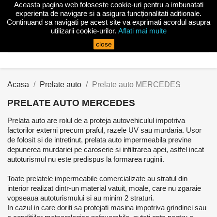
Aceasta pagina web foloseste cookie-uri pentru a imbunatati

experienta de navigare si a asigura funcționalitati aditionale.
Continuand sa navigati pe acest site va exprimati acordul asupra
utilizarii cookie-urilor.
Aflati mai multe
search
close
Acasa
Prelate auto
Prelate auto MERCEDES
PRELATE AUTO MERCEDES
Prelata auto are rolul de a proteja autovehiculul impotriva
factorilor externi precum praful, razele UV sau murdaria. Usor
de folosit si de intretinut, prelata auto impermeabila previne
depunerea murdariei pe caroserie si infiltrarea apei, astfel incat
autoturismul nu este predispus la formarea ruginii.
Toate prelatele impermeabile comercializate au stratul din
interior realizat dintr-un material vatuit, moale, care nu zgaraie
vopseaua autoturismului si au minim 2 straturi.
In cazul in care doriti sa protejati masina impotriva grindinei sau