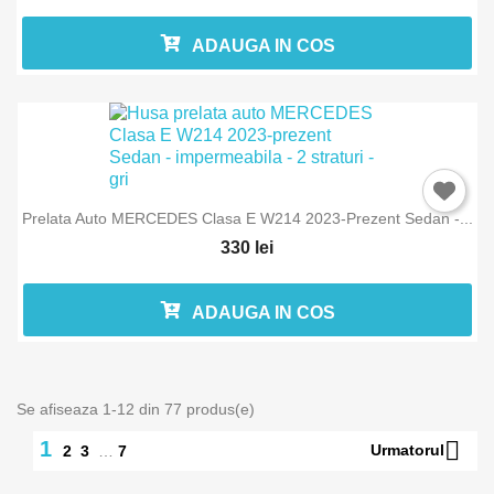
ADAUGA IN COS
Prelata Auto MERCEDES Clasa E W214 2023-Prezent Sedan -...
330 lei
ADAUGA IN COS
Se afiseaza 1-12 din 77 produs(e)

1
Urmatorul
2
3
…
7