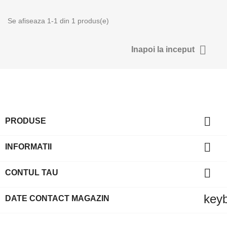
Se afiseaza 1-1 din 1 produs(e)
Anuleaza
Intra in 

Inapoi la inceput

PRODUSE

INFORMATII

CONTUL TAU
key
DATE CONTACT MAGAZIN