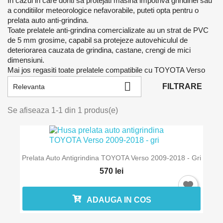
In cazul in care doriti sa protejati masina impotriva grindinei sau
a conditiilor meteorologice nefavorabile, puteti opta pentru o
prelata auto anti-grindina.
Toate prelatele anti-grindina comercializate au un strat de PVC
de 5 mm grosime, capabil sa protejeze autovehiculul de
deteriorarea cauzata de grindina, castane, crengi de mici
dimensiuni.
Mai jos regasiti toate prelatele compatibile cu TOYOTA Verso

FILTRARE
Relevanta
Se afiseaza 1-1 din 1 produs(e)
Prelata Auto Antigrindina TOYOTA Verso 2009-2018 - Gri
570 lei
Intra in cont
Trebuie sa fi logat in contul de client pentru a salva produse in L
ADAUGA IN COS
Favorite.