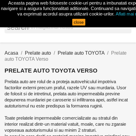
Aceasta pagina web foloseste cookie-uri pentru a imbunatati exp
shopp


(0)
navigare si a asigura funcționalitati aditionale. Continuand sa navigati
va exprimati acordul asupra utilizarii cookie-urilor.
Aflati mai
close
search
Acasa
Prelate auto
Prelate auto TOYOTA
Prelate
auto TOYOTA Verso
PRELATE AUTO TOYOTA VERSO
Prelata auto are rolul de a proteja autovehiculul impotriva
factorilor externi precum praful, razele UV sau murdaria. Usor
de folosit si de intretinut, prelata auto impermeabila previne
depunerea murdariei pe caroserie si infiltrarea apei, astfel incat
autoturismul nu este predispus la formarea ruginii.
Toate prelatele impermeabile comercializate au stratul din
interior realizat dintr-un material vatuit, moale, care nu zgaraie
vopseaua autoturismului si au minim 2 straturi.