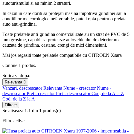
autoturismului si au minim 2 straturi.
In cazul in care doriti sa protejati masina impotriva grindinei sau a
conditiilor meteorologice nefavorabile, puteti opta pentru o prelata
auto anti-grindina.
Toate prelatele anti-grindina comercializate au un strat de PVC de 5
mm grosime, capabil sa protejeze autovehiculul de deteriorarea
cauzata de grindina, castane, crengi de mici dimensiuni.
Mai jos regasiti toate prelatele compatibile cu CITROEN Xsara
Contine 1 produs.
Sorteaza dupa:
Relevanta

Vanzari, descrescator
Relevanta
Nume - crescator
Nume -
descrescator
Pret - crescator
Pret - descrescator
Cod, de la A la Z
Cod, de la Z la A
Filtrare
Se afiseaza 1-1 din 1 produs(e)
Filtre active