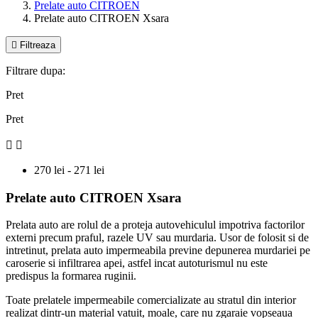
Prelate auto CITROEN
Prelate auto CITROEN Xsara

Filtreaza
Filtrare dupa:
Pret
Pret


270 lei - 271 lei
Prelate auto CITROEN Xsara
Prelata auto are rolul de a proteja autovehiculul impotriva factorilor
externi precum praful, razele UV sau murdaria. Usor de folosit si de
intretinut, prelata auto impermeabila previne depunerea murdariei pe
caroserie si infiltrarea apei, astfel incat autoturismul nu este
predispus la formarea ruginii.
Toate prelatele impermeabile comercializate au stratul din interior
realizat dintr-un material vatuit, moale, care nu zgaraie vopseaua