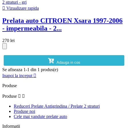

Vizualizare rapida
Prelata auto CITROEN Xsara 1997-2006
- impermeabila - 2...
270 lei
Adauga in cos
Se afiseaza 1-1 din 1 produs(e)
Inapoi la inceput

Produse
Produse


Reduceri Prelate Antigrindina / Prelate 2 straturi
Produse noi
Cele mai vandute prelate auto
Informatii