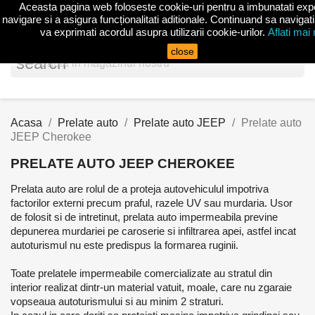
Aceasta pagina web foloseste cookie-uri pentru a imbunatati exp
shopp


(0)
navigare si a asigura funcționalitati aditionale. Continuand sa navigati
va exprimati acordul asupra utilizarii cookie-urilor.
Aflati mai
close
search
Acasa
Prelate auto
Prelate auto JEEP
Prelate auto
JEEP Cherokee
PRELATE AUTO JEEP CHEROKEE
Prelata auto are rolul de a proteja autovehiculul impotriva
factorilor externi precum praful, razele UV sau murdaria. Usor
de folosit si de intretinut, prelata auto impermeabila previne
depunerea murdariei pe caroserie si infiltrarea apei, astfel incat
autoturismul nu este predispus la formarea ruginii.
Toate prelatele impermeabile comercializate au stratul din
interior realizat dintr-un material vatuit, moale, care nu zgaraie
vopseaua autoturismului si au minim 2 straturi.