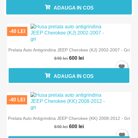
ADAUGA IN COS
-40 LEI
Intra in cont
Prelata Auto Antigrindina JEEP Cherokee (KJ) 2002-2007 - Gri
600 lei
640 lei
Trebuie sa fi logat in contul de client pentru a salva produse in L
Favorite.
ADAUGA IN COS
-40 LEI
Anuleaza
Intra in 
Prelata Auto Antigrindina JEEP Cherokee (KK) 2008-2012 - Gri
600 lei
640 lei