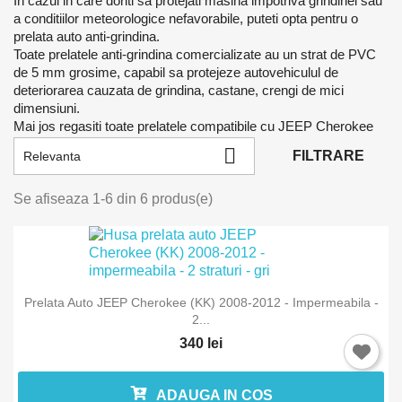
In cazul in care doriti sa protejati masina impotriva grindinei sau
a conditiilor meteorologice nefavorabile, puteti opta pentru o
prelata auto anti-grindina.
Toate prelatele anti-grindina comercializate au un strat de PVC
de 5 mm grosime, capabil sa protejeze autovehiculul de
deteriorarea cauzata de grindina, castane, crengi de mici
dimensiuni.
Mai jos regasiti toate prelatele compatibile cu JEEP Cherokee

FILTRARE
Relevanta
Se afiseaza 1-6 din 6 produs(e)
Prelata Auto JEEP Cherokee (KK) 2008-2012 - Impermeabila -
2...
340 lei
ADAUGA IN COS