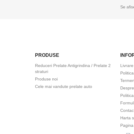
Se afis
PRODUSE
INFOR
Reduceri Prelate Antigrindina / Prelate 2
Livrare
straturi
Politic
Produse noi
Termeni
Cele mai vandute prelate auto
Despre
Politic
Formul
Contac
Harta s
Pagina