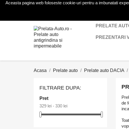
Aceasta pagina web foloseste cookie-uri pentru a imbunatati experien
Telefon:
0724 571 115
PRELATE AUT
PREZENTARI 
Acasa
Prelate auto
Prelate auto DACIA
PR
FILTRARE DUPA:
Prel
Pret
de f
329 lei - 330 lei
inca
Toat
vops