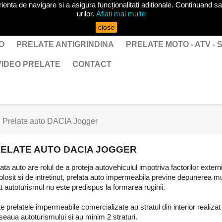
ta de navigare si a asigura funcționalitati aditionale. Continuand sa 
urilor.
Aflati mai multe
close
O
PRELATE ANTIGRINDINA
PRELATE MOTO - ATV -
VIDEO PRELATE
CONTACT
Prelate auto DACIA Jogger
ELATE AUTO DACIA JOGGER
ata auto are rolul de a proteja autovehiculul impotriva factorilor ext
olosit si de intretinut, prelata auto impermeabila previne depunerea murd
t autoturismul nu este predispus la formarea ruginii.
e prelatele impermeabile comercializate au stratul din interior realizat
eaua autoturismului si au minim 2 straturi.