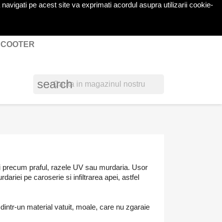
navigati pe acest site va exprimati acordul asupra utilizarii cookie-
shopping_cart

Cos
(0)
Autentificare
 SCOOTER
search
erni precum praful, razele UV sau murdaria. Usor
ariei pe caroserie si infiltrarea apei, astfel
 dintr-un material vatuit, moale, care nu zgaraie