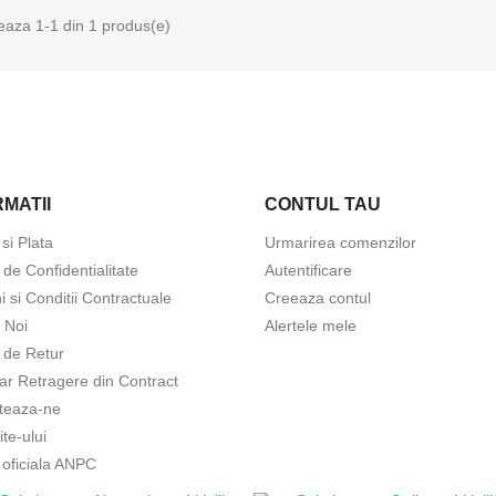
eaza 1-1 din 1 produs(e)
MATII
CONTUL TAU
 si Plata
Urmarirea comenzilor
a de Confidentialitate
Autentificare
 si Conditii Contractuale
Creeaza contul
 Noi
Alertele mele
a de Retur
ar Retragere din Contract
teaza-ne
ite-ului
 oficiala ANPC