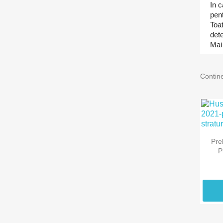
In c
pent
Toa
det
Mai 
Contin
Pre
P