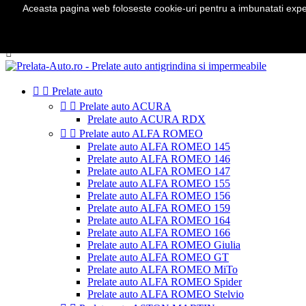
Aceasta pagina web foloseste cookie-uri pentru a imbunatati experie
Telefon:
0724 571 115

Autentificare
shopping_cart
Cos
(0)



Prelate auto


Prelate auto ACURA
Prelate auto ACURA RDX


Prelate auto ALFA ROMEO
Prelate auto ALFA ROMEO 145
Prelate auto ALFA ROMEO 146
Prelate auto ALFA ROMEO 147
Prelate auto ALFA ROMEO 155
Prelate auto ALFA ROMEO 156
Prelate auto ALFA ROMEO 159
Prelate auto ALFA ROMEO 164
Prelate auto ALFA ROMEO 166
Prelate auto ALFA ROMEO Giulia
Prelate auto ALFA ROMEO GT
Prelate auto ALFA ROMEO MiTo
Prelate auto ALFA ROMEO Spider
Prelate auto ALFA ROMEO Stelvio