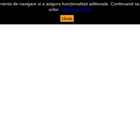
nta de navigare si a asigura funcționalitati aditionale. Continuand sa n
urilor.
Aflati mai multe
close