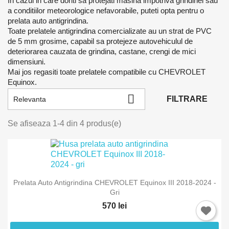
In cazul in care doriti sa protejati masina impotriva grindinei sau
a conditiilor meteorologice nefavorabile, puteti opta pentru o
prelata auto antigrindina.
Toate prelatele antigrindina comercializate au un strat de PVC
de 5 mm grosime, capabil sa protejeze autovehiculul de
deteriorarea cauzata de grindina, castane, crengi de mici
dimensiuni.
Mai jos regasiti toate prelatele compatibile cu CHEVROLET
Equinox.

FILTRARE
Relevanta
Se afiseaza 1-4 din 4 produs(e)
Prelata Auto Antigrindina CHEVROLET Equinox III 2018-2024 -
Gri
570 lei