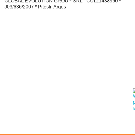
GLOBAL EVOLUTION GROUP SRL * CUI:21438950 *
J03/636/2007 * Pitesti, Arges