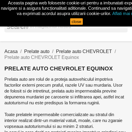
Aceasta pagina web foloseste cookie-uri pentru a imbunatati exp
shopp


(0)
navigare si a asigura funcționalitati aditionale. Continuand sa navigati
va exprimati acordul asupra utilizarii cookie-urilor.
Aflati mai
close
search
Acasa
Prelate auto
Prelate auto CHEVROLET
Prelate auto CHEVROLET Equinox
PRELATE AUTO CHEVROLET EQUINOX
Prelata auto are rolul de a proteja autovehiculul impotriva
factorilor externi precum praful, razele UV sau murdaria. Usor
de folosit si de intretinut, prelata auto impermeabila previne
depunerea murdariei pe caroserie si infiltrarea apei, astfel incat
autoturismul nu este predispus la formarea ruginii.
Toate prelatele impermeabile comercializate au stratul din
interior realizat dintr-un material vatuit, moale, care nu zgaraie
vopseaua autoturismului si au minim 2 straturi.