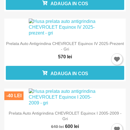
ADAUGA IN COS
Prelata Auto Antigrindina CHEVROLET Equinox IV 2025-Prezent
- Gri
570 lei
ADAUGA IN COS
-40 LEI
Intra in cont
Prelata Auto Antigrindina CHEVROLET Equinox I 2005-2009 -
Gri
Trebuie sa fi logat in contul de client pentru a salva produse in L
600 lei
640 lei
Favorite.