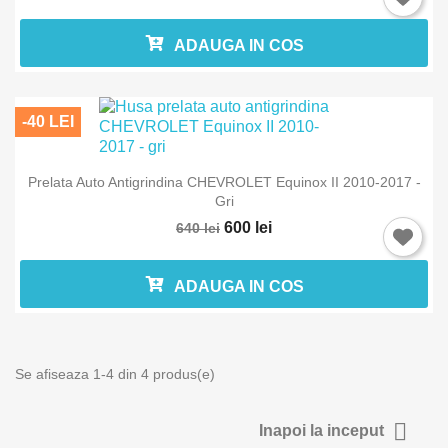
ADAUGA IN COS
Anuleaza
Intra in 
-40 LEI
Prelata Auto Antigrindina CHEVROLET Equinox II 2010-2017 -
Gri
600 lei
640 lei
ADAUGA IN COS
Se afiseaza 1-4 din 4 produs(e)

Inapoi la inceput