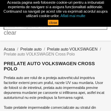
Aceasta pagina web foloseste cookie-uri pentru a imbunatati

experienta de navigare si a asigura funcționalitati aditionale.
Continuand sa navigati pe acest site va exprimati acordul asupra
utilizarii cookie-urilor.
Aflati mai multe
search
close
clear
Acasa
Prelate auto
Prelate auto VOLKSWAGEN
Prelate auto VOLKSWAGEN Cross Polo
PRELATE AUTO VOLKSWAGEN CROSS
POLO
Prelata auto are rolul de a proteja autovehiculul impotriva
factorilor externi precum praful, razele UV sau murdaria. Usor
de folosit si de intretinut, prelata auto impermeabila previne
depunerea murdariei pe caroserie si infiltrarea apei, astfel incat
autoturismul nu este predispus la formarea ruginii.
Toate prelatele impermeabile comercializate au stratul din