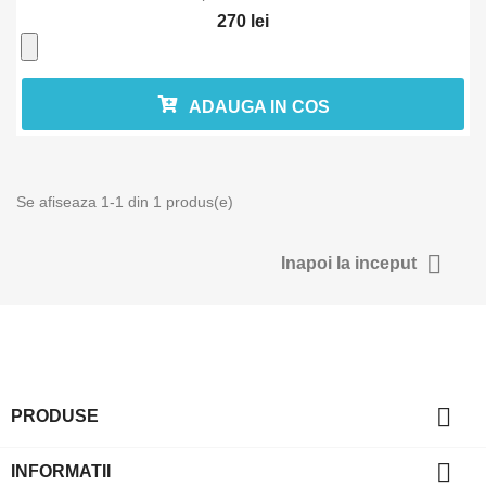
270 lei
ADAUGA IN COS
Se afiseaza 1-1 din 1 produs(e)

Inapoi la inceput

PRODUSE

INFORMATII