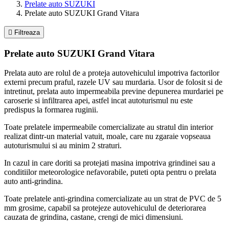
Prelate auto SUZUKI
Prelate auto SUZUKI Grand Vitara

Filtreaza
Prelate auto SUZUKI Grand Vitara
Prelata auto are rolul de a proteja autovehiculul impotriva factorilor
externi precum praful, razele UV sau murdaria. Usor de folosit si de
intretinut, prelata auto impermeabila previne depunerea murdariei pe
caroserie si infiltrarea apei, astfel incat autoturismul nu este
predispus la formarea ruginii.
Toate prelatele impermeabile comercializate au stratul din interior
realizat dintr-un material vatuit, moale, care nu zgaraie vopseaua
autoturismului si au minim 2 straturi.
In cazul in care doriti sa protejati masina impotriva grindinei sau a
conditiilor meteorologice nefavorabile, puteti opta pentru o prelata
auto anti-grindina.
Toate prelatele anti-grindina comercializate au un strat de PVC de 5
mm grosime, capabil sa protejeze autovehiculul de deteriorarea
cauzata de grindina, castane, crengi de mici dimensiuni.