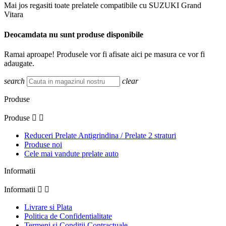
Mai jos regasiti toate prelatele compatibile cu SUZUKI Grand
Vitara
Deocamdata nu sunt produse disponibile
Ramai aproape! Produsele vor fi afisate aici pe masura ce vor fi
adaugate.
search
clear
Produse
Produse


Reduceri Prelate Antigrindina / Prelate 2 straturi
Produse noi
Cele mai vandute prelate auto
Informatii
Informatii


Livrare si Plata
Politica de Confidentialitate
Termeni si Conditii Contractuale