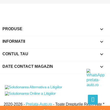
Anuleaza
Intra in cont

PRODUSE

INFORMATII

CONTUL TAU
keyboard_arrow_down
DATE CONTACT MAGAZIN
2020-2026 -
Prelata-Auto.ro
- Toate Drepturile Rezervate *
GLOBAL EVOLUTION GROUP SRL * CUI:21438950 *