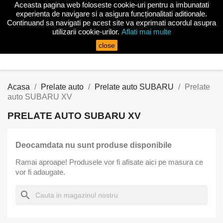
Aceasta pagina web foloseste cookie-uri pentru a imbunatati

experienta de navigare si a asigura funcționalitati aditionale.
Continuand sa navigati pe acest site va exprimati acordul asupra
utilizarii cookie-urilor.
Aflati mai multe
search
close
Acasa
Prelate auto
Prelate auto SUBARU
Prelate
auto SUBARU XV
PRELATE AUTO SUBARU XV
Deocamdata nu sunt produse disponibile
Ramai aproape! Produsele vor fi afisate aici pe masura ce
vor fi adaugate.
×
Intra in cont
search
Trebuie sa fi logat in contul de client pentru a salva
produse in Lista de Favorite.