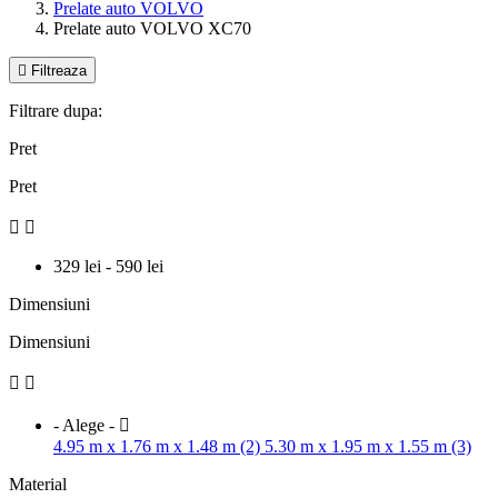
Prelate auto VOLVO
Prelate auto VOLVO XC70

Filtreaza
Filtrare dupa:
Pret
Pret


329 lei - 590 lei
Dimensiuni
Dimensiuni


- Alege -

4.95 m x 1.76 m x 1.48 m (2)
5.30 m x 1.95 m x 1.55 m (3)
Material