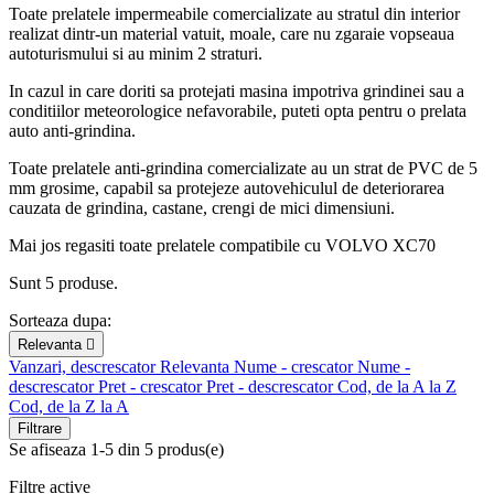
Toate prelatele impermeabile comercializate au stratul din interior
realizat dintr-un material vatuit, moale, care nu zgaraie vopseaua
autoturismului si au minim 2 straturi.
In cazul in care doriti sa protejati masina impotriva grindinei sau a
conditiilor meteorologice nefavorabile, puteti opta pentru o prelata
auto anti-grindina.
Toate prelatele anti-grindina comercializate au un strat de PVC de 5
mm grosime, capabil sa protejeze autovehiculul de deteriorarea
cauzata de grindina, castane, crengi de mici dimensiuni.
Mai jos regasiti toate prelatele compatibile cu VOLVO XC70
Sunt 5 produse.
Sorteaza dupa:
Relevanta

Vanzari, descrescator
Relevanta
Nume - crescator
Nume -
descrescator
Pret - crescator
Pret - descrescator
Cod, de la A la Z
Cod, de la Z la A
Filtrare
Se afiseaza 1-5 din 5 produs(e)
Filtre active