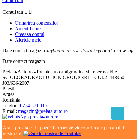
Contul tau
Contul tau


Urmarirea comenzilor
Autentificare
Creeaza contul
Alertele mele
Date contact magazin
keyboard_arrow_down
keyboard_arrow_up
Date contact magazin
Prelata-Auto.ro - Prelate auto antigrindina si impermeabile
SC GLOBAL EVOLUTION GROUP SRL - CUI:21438950 -
J03/636/2007
Pitesti
Arges
România
Telefon:
0724 571 115
E-mail:
magazin@prelata-auto.ro
Arata prelata ca in poze? Urmareste video-uri reale pe canalul
nostru de