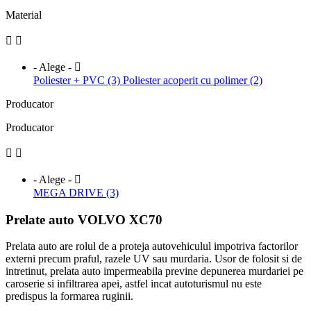
Material


- Alege -

Poliester + PVC (3)
Poliester acoperit cu polimer (2)
Producator
Producator


- Alege -

MEGA DRIVE (3)
Prelate auto VOLVO XC70
Prelata auto are rolul de a proteja autovehiculul impotriva factorilor
externi precum praful, razele UV sau murdaria. Usor de folosit si de
intretinut, prelata auto impermeabila previne depunerea murdariei pe
caroserie si infiltrarea apei, astfel incat autoturismul nu este
predispus la formarea ruginii.