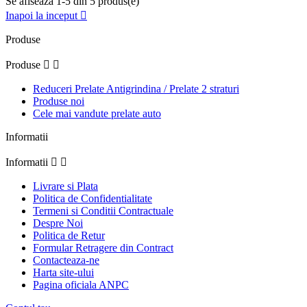
Se afiseaza 1-5 din 5 produs(e)
Inapoi la inceput

Produse
Produse


Reduceri Prelate Antigrindina / Prelate 2 straturi
Produse noi
Cele mai vandute prelate auto
Informatii
Informatii


Livrare si Plata
Politica de Confidentialitate
Termeni si Conditii Contractuale
Despre Noi
Politica de Retur
Formular Retragere din Contract
Contacteaza-ne
Harta site-ului
Pagina oficiala ANPC