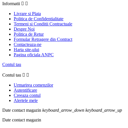
Informatii


Livrare si Plata
Politica de Confidentialitate
Termeni si Conditii Contractuale
Despre Noi
Politica de Retur
Formular Retragere din Contract
Contacteaza-ne
Harta site-ului
Pagina oficiala ANPC
Contul tau
Contul tau


Urmarirea comenzilor
Autentificare
Creeaza contul
Alertele mele
Date contact magazin
keyboard_arrow_down
keyboard_arrow_up
Date contact magazin