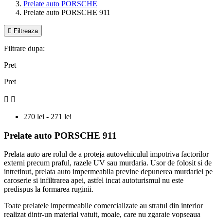
Prelate auto PORSCHE
Prelate auto PORSCHE 911

Filtreaza
Filtrare dupa:
Pret
Pret


270 lei - 271 lei
Prelate auto PORSCHE 911
Prelata auto are rolul de a proteja autovehiculul impotriva factorilor
externi precum praful, razele UV sau murdaria. Usor de folosit si de
intretinut, prelata auto impermeabila previne depunerea murdariei pe
caroserie si infiltrarea apei, astfel incat autoturismul nu este
predispus la formarea ruginii.
Toate prelatele impermeabile comercializate au stratul din interior
realizat dintr-un material vatuit, moale, care nu zgaraie vopseaua