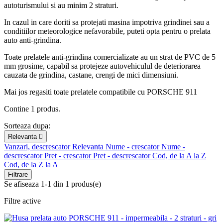
autoturismului si au minim 2 straturi.
In cazul in care doriti sa protejati masina impotriva grindinei sau a
conditiilor meteorologice nefavorabile, puteti opta pentru o prelata
auto anti-grindina.
Toate prelatele anti-grindina comercializate au un strat de PVC de 5
mm grosime, capabil sa protejeze autovehiculul de deteriorarea
cauzata de grindina, castane, crengi de mici dimensiuni.
Mai jos regasiti toate prelatele compatibile cu PORSCHE 911
Contine 1 produs.
Sorteaza dupa:
Relevanta

Vanzari, descrescator
Relevanta
Nume - crescator
Nume -
descrescator
Pret - crescator
Pret - descrescator
Cod, de la A la Z
Cod, de la Z la A
Filtrare
Se afiseaza 1-1 din 1 produs(e)
Filtre active