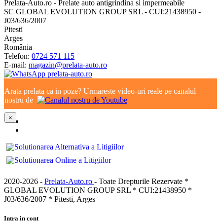
Prelata-Auto.ro - Prelate auto antigrindina si impermeabile
SC GLOBAL EVOLUTION GROUP SRL - CUI:21438950 -
J03/636/2007
Pitesti
Arges
România
Telefon:
0724 571 115
E-mail:
magazin@prelata-auto.ro
Arata prelata ca in poze? Urmareste video-uri reale pe canalul
nostru de
×
2020-2026 -
Prelata-Auto.ro
- Toate Drepturile Rezervate *
GLOBAL EVOLUTION GROUP SRL * CUI:21438950 *
J03/636/2007 * Pitesti, Arges
Intra in cont