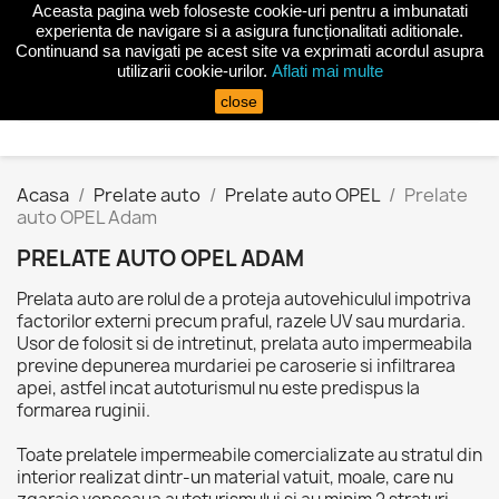
Aceasta pagina web foloseste cookie-uri pentru a imbunatati
shopping_cart


(0)
experienta de navigare si a asigura funcționalitati aditionale.
Continuand sa navigati pe acest site va exprimati acordul asupra
utilizarii cookie-urilor.
Aflati mai multe
search
close
Acasa
Prelate auto
Prelate auto OPEL
Prelate
auto OPEL Adam
PRELATE AUTO OPEL ADAM
Prelata auto are rolul de a proteja autovehiculul impotriva
factorilor externi precum praful, razele UV sau murdaria.
Usor de folosit si de intretinut, prelata auto impermeabila
previne depunerea murdariei pe caroserie si infiltrarea
apei, astfel incat autoturismul nu este predispus la
formarea ruginii.
Toate prelatele impermeabile comercializate au stratul din
interior realizat dintr-un material vatuit, moale, care nu