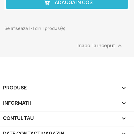
ADAUGA IN COS
Se afiseaza 1-1 din 1 produs(e)
Inapoi la inceput

PRODUSE

INFORMATII

CONTUL TAU

DATE CONTACT MAGAZIN
keyboard_arrow_down