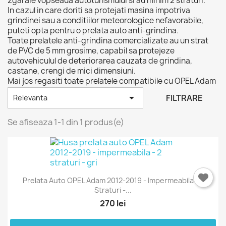
zgaraie vopseaua autoturismului si au minim 2 straturi.
In cazul in care doriti sa protejati masina impotriva
grindinei sau a conditiilor meteorologice nefavorabile,
puteti opta pentru o prelata auto anti-grindina.
Toate prelatele anti-grindina comercializate au un strat
de PVC de 5 mm grosime, capabil sa protejeze
autovehiculul de deteriorarea cauzata de grindina,
castane, crengi de mici dimensiuni.
Mai jos regasiti toate prelatele compatibile cu OPEL Adam

FILTRARE
Relevanta
Se afiseaza 1-1 din 1 produs(e)
×
Intra in cont
Trebuie sa fi logat in contul de client pentru a salva
produse in Lista de Favorite.
Prelata Auto OPEL Adam 2012-2019 - Impermeabila - 2
Straturi -...
270 lei
Anuleaza
Intra in cont