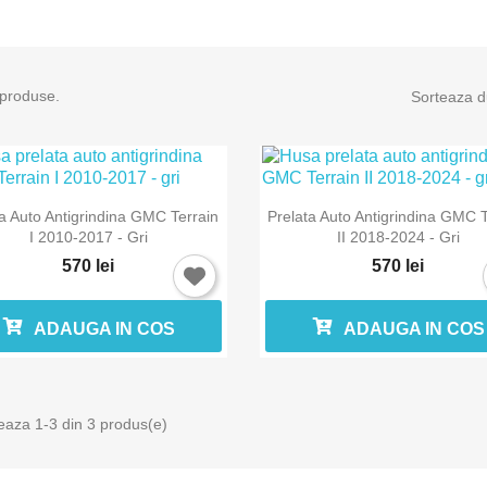
 produse.
Sorteaza d


Vizualizare rapida
Vizualizare rapida
ta Auto Antigrindina GMC Terrain
Prelata Auto Antigrindina GMC T
I 2010-2017 - Gri
II 2018-2024 - Gri
570 lei
570 lei
ADAUGA IN COS
ADAUGA IN COS
eaza 1-3 din 3 produs(e)