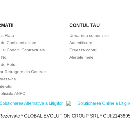
MATII
CONTUL TAU
 si Plata
Urmarirea comenzilor
a de Confidentialitate
Autentificare
 si Conditii Contractuale
Creeaza contul
 Noi
Alertele mele
a de Retur
ar Retragere din Contract
teaza-ne
ite-ului
 oficiala ANPC
le Rezervate * GLOBAL EVOLUTION GROUP SRL * CUI:21438950 *