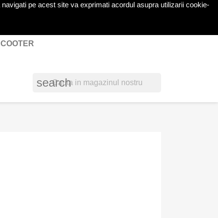
navigati pe acest site va exprimati acordul asupra utilizarii cookie-
shopping_cart

Cos
(0)
Autentificare
 SCOOTER
search