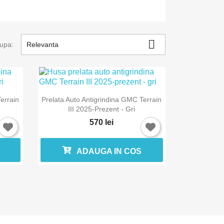

upa:
Relevanta

Vizualizare rapida
errain
Prelata Auto Antigrindina GMC Terrain
III 2025-Prezent - Gri
570 lei
ADAUGA IN COS