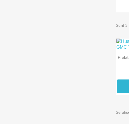
Sunt 3
Prela
Se afis