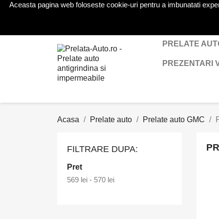
Aceasta pagina web foloseste cookie-uri pentru a imbunatati experien
Telefon:
0724 571 115
PRELATE AUT
PREZENTARI 
Acasa
Prelate auto
Prelate auto GMC
PR
FILTRARE DUPA:
Pret
569 lei - 570 lei