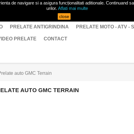
ta de navigare si a asigura funcționalitati aditionale. Continuand sa 
urilor.
Aflati mai multe
close
O
PRELATE ANTIGRINDINA
PRELATE MOTO - ATV -
VIDEO PRELATE
CONTACT
Prelate auto GMC Terrain
ELATE AUTO GMC TERRAIN