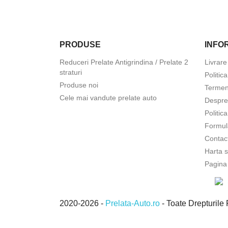
PRODUSE
INFOR
Reduceri Prelate Antigrindina / Prelate 2
Livrare
straturi
Politic
Produse noi
Termeni
Cele mai vandute prelate auto
Despre
Politic
Formul
Contac
Harta s
Pagina
2020-2026 -
Prelata-Auto.ro
- Toate Drepturi